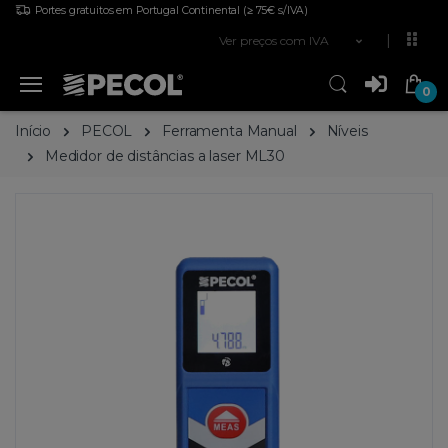
Portes gratuitos em Portugal Continental
(≥ 75€ s/IVA)
Ver preços com IVA
0
Início
PECOL
Ferramenta Manual
Níveis
Medidor de distâncias a laser ML30