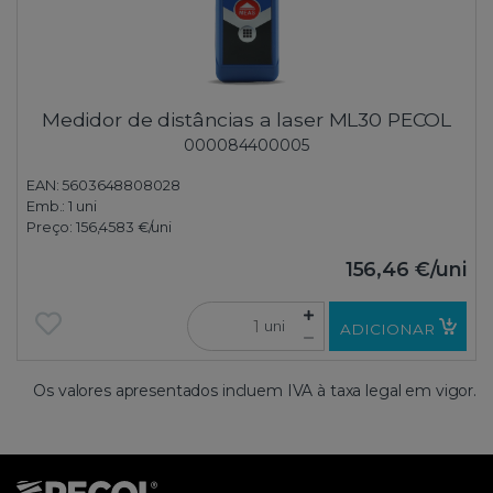
Medidor de distâncias a laser ML30 PECOL
000084400005
EAN: 5603648808028
Emb.:
1 uni
Preço:
156,4583 €
/uni
156,46 €
/uni
uni
ADICIONAR
Os valores apresentados incluem IVA à taxa legal em vigor.