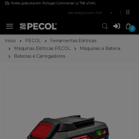
Portes gratuitos em Portugal Continental
(≥ 75€ s/IVA)
Ver preços com IVA
0
Início
PECOL
Ferramentas Elétricas
Máquinas Elétricas PECOL
Máquinas a Bateria
Baterias e Carregadores