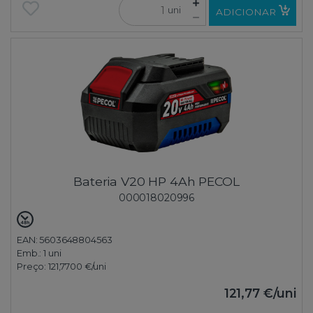
uni
ADICIONAR
Bateria V20 HP 4Ah PECOL
000018020996
EAN: 5603648804563
Emb.:
1 uni
Preço:
121,7700 €
/uni
121,77 €
/uni