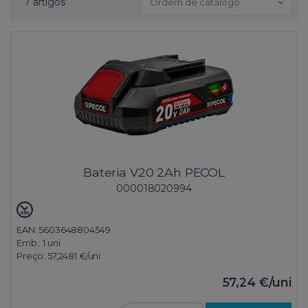
7 artigos
Ordem de catálogo
Bateria V20 2Ah PECOL
000018020994
EAN: 5603648804549
Emb.:
1 uni
Preço:
57,2481 €
/uni
57,24 €
/uni