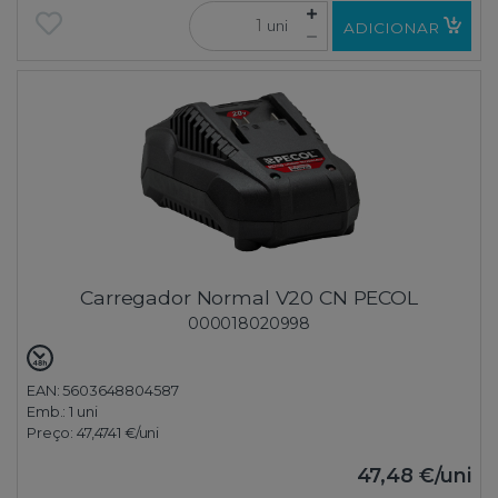
uni
ADICIONAR
Carregador Normal V20 CN PECOL
000018020998
EAN: 5603648804587
Emb.:
1 uni
Preço:
47,4741 €
/uni
47,48 €
/uni