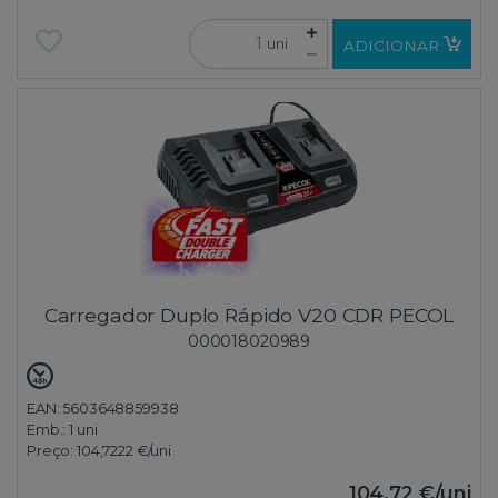
uni
ADICIONAR
Carregador Duplo Rápido V20 CDR PECOL
000018020989
EAN: 5603648859938
Emb.:
1 uni
Preço:
104,7222 €
/uni
104,72 €
/uni