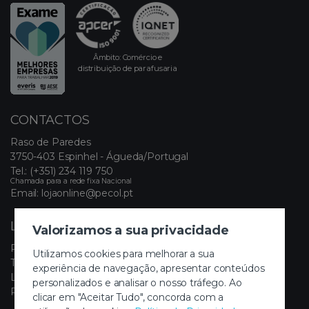
Âmbito: Comércio e
distribuição de parafusaria
CONTACTOS
Raso de Paredes
3750-403 Espinhel - Águeda/Portugal
Tel.:
(+351) 234 119 750
Chamada para a rede fixa Nacional
Email:
lojaonline@pecol.pt
LINKS ÚTEIS
Valorizamos a sua privacidade
Política de Privacidade
Utilizamos cookies para melhorar a sua
Termos e Condições
experiência de navegação, apresentar conteúdos
Livro de Reclamações Eletrónico
personalizados e analisar o nosso tráfego. Ao
Painel de Cookies
clicar em "Aceitar Tudo", concorda com a