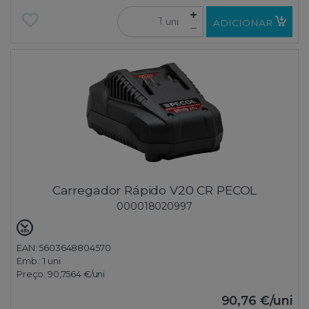
uni
ADICIONAR
Carregador Rápido V20 CR PECOL
000018020997
EAN: 5603648804570
Emb.:
1 uni
Preço:
90,7564 €
/uni
90,76 €
/uni