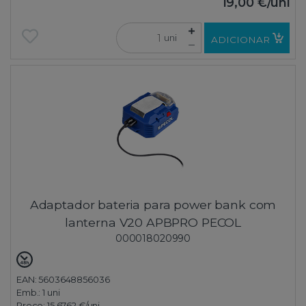
19,00 €
/uni
uni
ADICIONAR
Adaptador bateria para power bank com
lanterna V20 APBPRO PECOL
000018020990
EAN: 5603648856036
Emb.:
1 uni
Preço:
15,6762 €
/uni