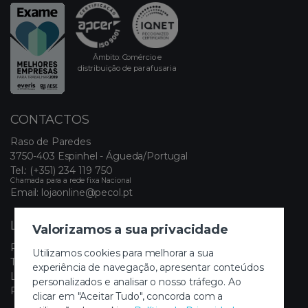
Âmbito: Comércio e
distribuição de parafusaria
CONTACTOS
Raso de Paredes
3750-403 Espinhel - Águeda/Portugal
Tel.:
(+351) 234 119 750
Chamada para a rede fixa Nacional
Email:
lojaonline@pecol.pt
LINKS ÚTEIS
Valorizamos a sua privacidade
Política de Privacidade
Utilizamos cookies para melhorar a sua
Termos e Condições
experiência de navegação, apresentar conteúdos
Livro de Reclamações Eletrónico
personalizados e analisar o nosso tráfego. Ao
Painel de Cookies
clicar em "Aceitar Tudo", concorda com a