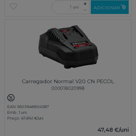
uni
ADICIONAR
Carregador Normal V20 CN PECOL
000018020998
EAN: 5603648804587
Emb.:
1 uni
Preço:
47,4741 €
/uni
47,48 €
/uni