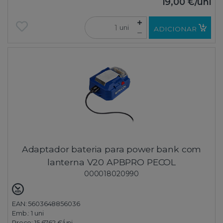
19,00 €
/uni
uni
ADICIONAR
Adaptador bateria para power bank com
lanterna V20 APBPRO PECOL
000018020990
EAN: 5603648856036
Emb.:
1 uni
Preço:
15,6762 €
/uni