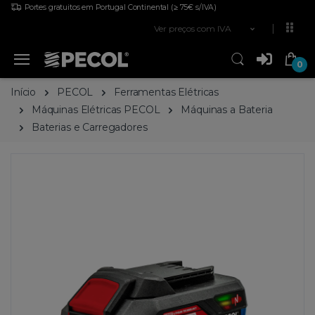
Portes gratuitos em Portugal Continental
(≥ 75€ s/IVA)
Ver preços com IVA
0
Início
PECOL
Ferramentas Elétricas
Máquinas Elétricas PECOL
Máquinas a Bateria
Baterias e Carregadores