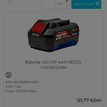
uni
ADICIONAR
Bateria V20 HP 4Ah PECOL
000018020996
EAN: 5603648804563
Emb.:
1 uni
Preço:
121,7700 €
/uni
121,77 €
/uni