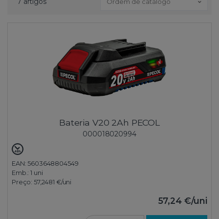
7 artigos
Ordem de catálogo
Bateria V20 2Ah PECOL
000018020994
EAN: 5603648804549
Emb.:
1 uni
Preço:
57,2481 €
/uni
57,24 €
/uni