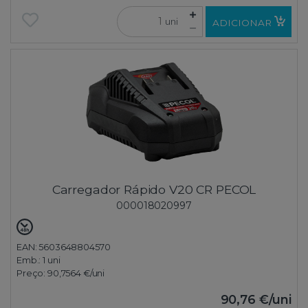
uni
ADICIONAR
Carregador Rápido V20 CR PECOL
000018020997
EAN: 5603648804570
Emb.:
1 uni
Preço:
90,7564 €
/uni
90,76 €
/uni