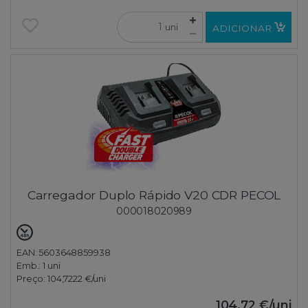
uni
ADICIONAR
Carregador Duplo Rápido V20 CDR PECOL
000018020989
EAN: 5603648859938
Emb.:
1 uni
Preço:
104,7222 €
/uni
104,72 €
/uni