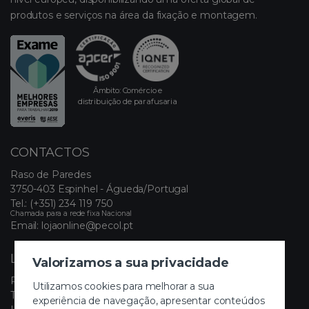
produtos e serviços na área da fixação e montagem.
Âmbito: Comércio e
distribuição de parafusaria
CONTACTOS
Raso de Paredes
3750-403 Espinhel - Águeda/Portugal
Tel.:
(+351) 234 119 750
Chamada para a rede fixa Nacional
Email:
lojaonline@pecol.pt
LINKS ÚTEIS
Valorizamos a sua privacidade
Política de Privacidade
Utilizamos cookies para melhorar a sua
Termos e Condições
experiência de navegação, apresentar conteúdos