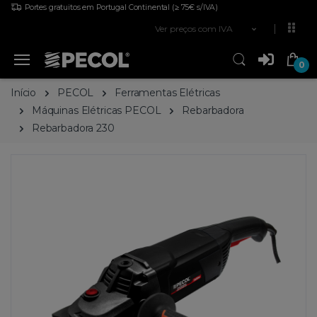
Portes gratuitos em Portugal Continental
(≥ 75€ s/IVA)
Ver preços com IVA
0
Início
PECOL
Ferramentas Elétricas
Máquinas Elétricas PECOL
Rebarbadora
Rebarbadora 230