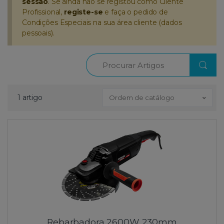
sessão
. Se ainda não se registou como Cliente
Profissional,
registe-se
e faça o pedido de
Condições Especiais na sua área cliente (dados
pessoais).
Procurar
1 artigo
Ordem de catálogo
Rebarbadora 2600W 230mm