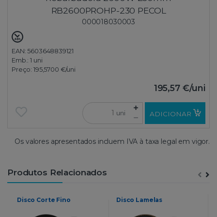
RB2600PROHP-230 PECOL
000018030003
EAN: 5603648839121
Emb.:
1 uni
Preço:
195,5700 €
/uni
195,57 €
/uni
uni
ADICIONAR
Os valores apresentados incluem IVA à taxa legal em vigor.
Produtos Relacionados
Disco Corte Fino
Disco Lamelas