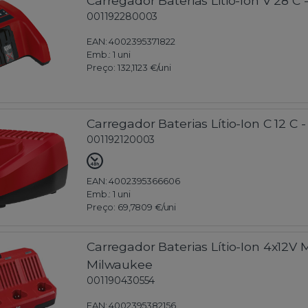
Carregador Baterias Litio-Ion V 28 C
001192280003
EAN: 4002395371822
Emb.:
1 uni
Preço:
132,1123 €
/uni
Carregador Baterias Lítio-Ion C 12 C
001192120003
EAN: 4002395366606
Emb.:
1 uni
Preço:
69,7809 €
/uni
Carregador Baterias Lítio-Ion 4x12V 
Milwaukee
001190430554
EAN: 4002395382156