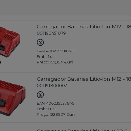
Carregador Baterias Litio-Ion M12 - 
001190451079
EAN: 4002395810581
Emb.:
1 uni
Preço:
157,9571 €
/uni
Carregador Baterias Litio-Ion M12 - 
001191800002
EAN: 4002395376179
Emb.:
1 uni
Preço:
122,9907 €
/uni