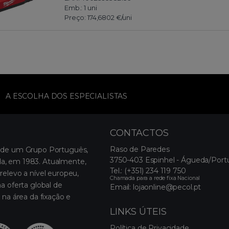
Emb.:
1 uni
Preço:
174,6802 €
/uni
A ESCOLHA DOS ESPECIALISTAS
CONTACTOS
Raso de Paredes
 de um Grupo Português,
3750-403 Espinhel - Águeda/Port
, em 1983. Atualmente,
Tel.:
(+351) 234 119 750
relevo a nível europeu,
Chamada para a rede fixa Nacional
a oferta global de
Email:
lojaonline@pecol.pt
 na área da fixação e
LINKS ÚTEIS
Política de Privacidade