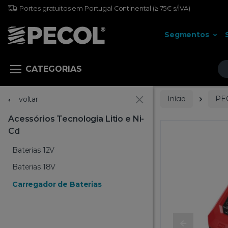
Portes gratuitos em Portugal Continental
(≥ 75€ s/IVA)
Segmentos
Pr
CATEGORIAS
Início
PE
voltar
Acessórios Tecnologia Litio e Ni-
Cd
Baterias 12V
Baterias 18V
Carregador de Baterias