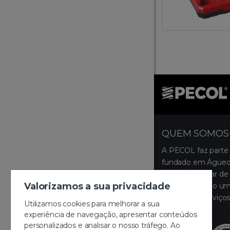
QUEM SOMOS
A PECOL faz parte
fundado em Águeda
ocupa um lugar de 
Valorizamos a sua privacidade
disponibilizando um
produtos e serviços
Utilizamos cookies para melhorar a sua
montagem.
experiência de navegação, apresentar conteúdos
personalizados e analisar o nosso tráfego. Ao