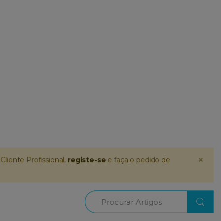
×
Cliente Profissional,
registe-se
e faça o pedido de
Procurar