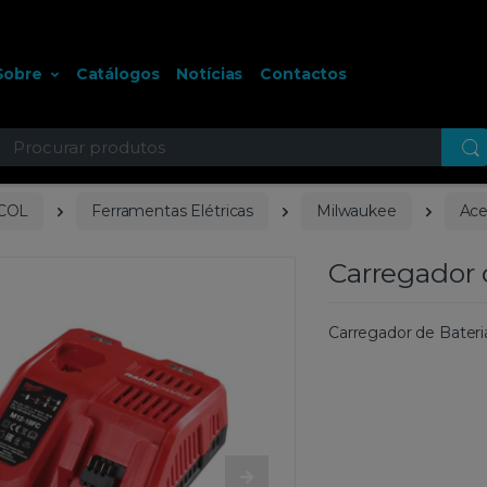
Sobre
Catálogos
Notícias
Contactos
ocurar
COL
Ferramentas Elétricas
Milwaukee
Ace
Carregador 
Carregador de Bateri