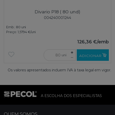
Divario P18 ( 80 und)
004240001244
Emb.:
80 uni
Preço:
1,5794 €
/uni
126,36 €
/emb
uni
ADICIONAR
Os valores apresentados incluem IVA à taxa legal em vigor.
A ESCOLHA DOS ESPECIALISTAS
QUEM SOMOS