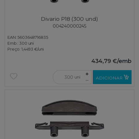
Divario P18 (300 und)
004240000245
EAN: 5603648716835
Emb.:
300 uni
Preço:
1,4493 €
/uni
434,79 €
/emb
uni
ADICIONAR