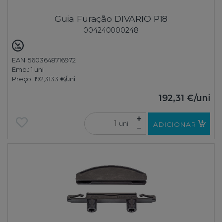
Guia Furação DIVARIO P18
004240000248
EAN: 5603648716972
Emb.:
1 uni
Preço:
192,3133 €
/uni
192,31 €
/uni
uni
ADICIONAR