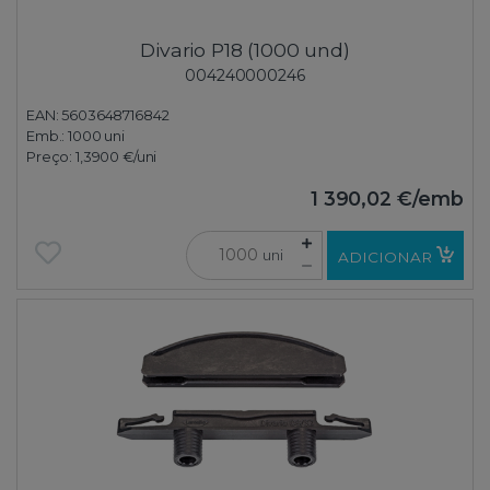
Divario P18 (1000 und)
004240000246
EAN: 5603648716842
Emb.:
1000 uni
Preço:
1,3900 €
/uni
1 390,02 €
/emb
uni
ADICIONAR