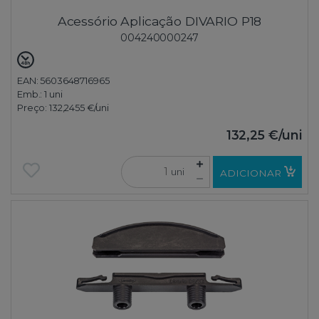
Acessório Aplicação DIVARIO P18
004240000247
EAN: 5603648716965
Emb.:
1 uni
Preço:
132,2455 €
/uni
132,25 €
/uni
uni
ADICIONAR