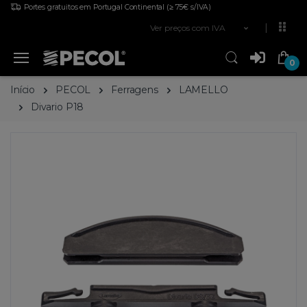
Portes gratuitos em Portugal Continental
(≥ 75€ s/IVA)
Ver preços com IVA
0
Início
PECOL
Ferragens
LAMELLO
Divario P18