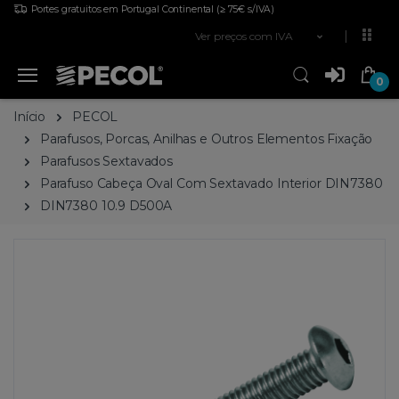
Portes gratuitos em Portugal Continental
(≥ 75€ s/IVA)
Ver preços com IVA
0
Início
PECOL
Parafusos, Porcas, Anilhas e Outros Elementos Fixação
Parafusos Sextavados
Parafuso Cabeça Oval Com Sextavado Interior DIN7380
DIN7380 10.9 D500A