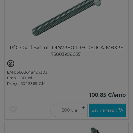
Pf.C.Oval Sxt.Int. DIN7380 10.9 D500A M8X35
738039080351
EAN: 5603648424303
Emb.:
200 uni
Preço:
504,2369 €
/Ml
100,85 €
/emb
uni
ADICIONAR