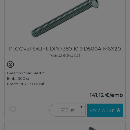
Pf.C.Oval Sxt.Int. DIN7380 10.9 D500A M6X20
738039060201
EAN: 5603648340139
Emb.:
500 uni
Preço:
282,2319 €
/Ml
141,12 €
/emb
uni
ADICIONAR