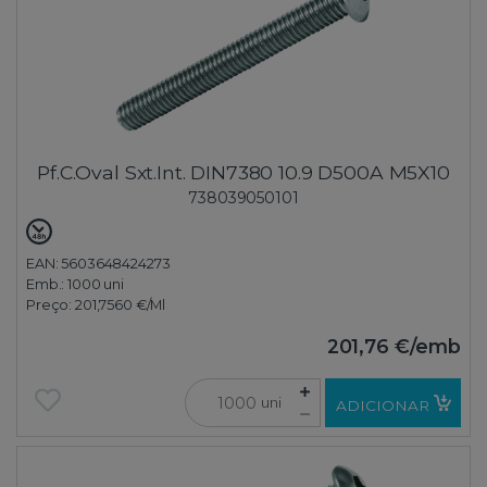
Pf.C.Oval Sxt.Int. DIN7380 10.9 D500A M5X10
738039050101
EAN: 5603648424273
Emb.:
1000 uni
Preço:
201,7560 €
/Ml
201,76 €
/emb
uni
ADICIONAR