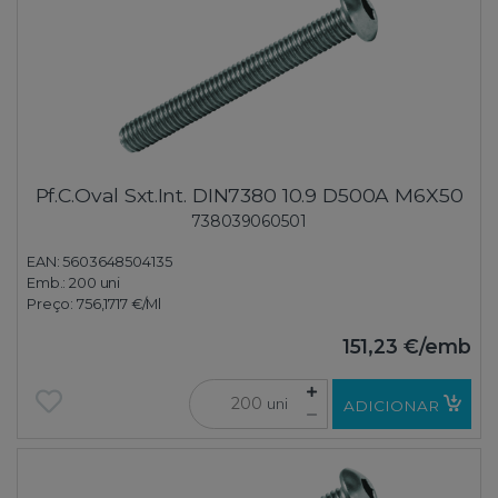
Pf.C.Oval Sxt.Int. DIN7380 10.9 D500A M6X50
738039060501
EAN: 5603648504135
Emb.:
200 uni
Preço:
756,1717 €
/Ml
151,23 €
/emb
uni
ADICIONAR