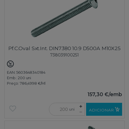
Pf.C.Oval Sxt.Int. DIN7380 10.9 D500A M10X25
738039100251
EAN: 5603648340184
Emb.:
200 uni
Preço:
786,4998 €
/Ml
157,30 €
/emb
uni
ADICIONAR