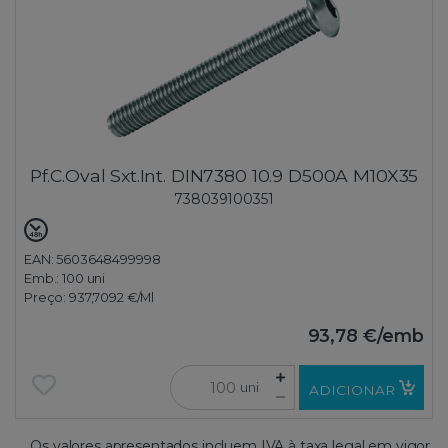
Pf.C.Oval Sxt.Int. DIN7380 10.9 D500A M10X35
738039100351
EAN: 5603648499998
Emb.:
100 uni
Preço:
937,7092 €
/Ml
93,78 €
/emb
uni
ADICIONAR
Os valores apresentados incluem IVA à taxa legal em vigor.