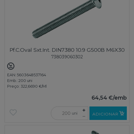
Pf.C.Oval Sxt.Int. DIN7380 10.9 G500B M6X30
738039060302
EAN: 5603648537164
Emb.:
200 uni
Preço:
322,6690 €
/Ml
64,54 €
/emb
uni
ADICIONAR