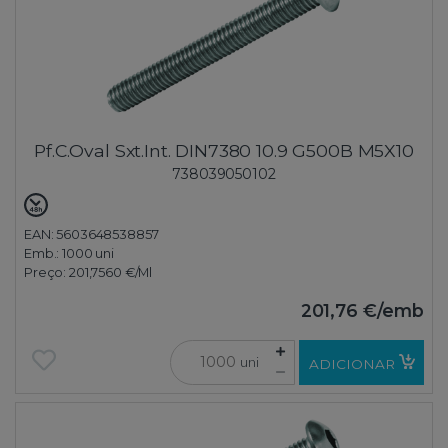
Pf.C.Oval Sxt.Int. DIN7380 10.9 G500B M5X10
738039050102
EAN: 5603648538857
Emb.:
1000 uni
Preço:
201,7560 €
/Ml
201,76 €
/emb
uni
ADICIONAR