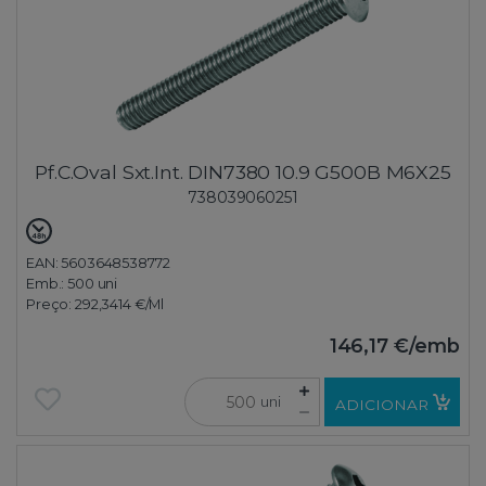
Pf.C.Oval Sxt.Int. DIN7380 10.9 G500B M6X25
738039060251
EAN: 5603648538772
Emb.:
500 uni
Preço:
292,3414 €
/Ml
146,17 €
/emb
uni
ADICIONAR