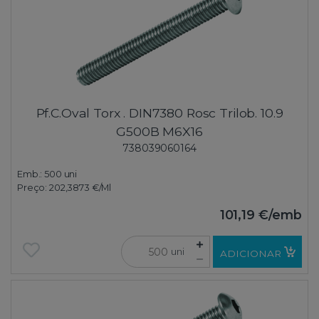
Pf.C.Oval Torx . DIN7380 Rosc Trilob. 10.9
G500B M6X16
738039060164
Emb.:
500 uni
Preço:
202,3873 €
/Ml
101,19 €
/emb
uni
ADICIONAR