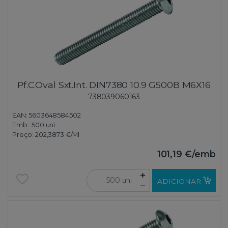
Pf.C.Oval Sxt.Int. DIN7380 10.9 G500B M6X16
738039060163
EAN: 5603648584502
Emb.:
500 uni
Preço:
202,3873 €
/Ml
101,19 €
/emb
uni
ADICIONAR