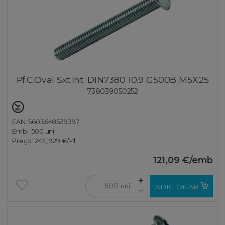
Pf.C.Oval Sxt.Int. DIN7380 10.9 G500B M5X25
738039050252
EAN: 5603648539397
Emb.:
500 uni
Preço:
242,1929 €
/Ml
121,09 €
/emb
uni
ADICIONAR