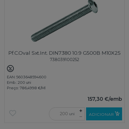
Pf.C.Oval Sxt.Int. DIN7380 10.9 G500B M10X25
738039100252
EAN: 5603648594600
Emb.:
200 uni
Preço:
786,4998 €
/Ml
157,30 €
/emb
uni
ADICIONAR