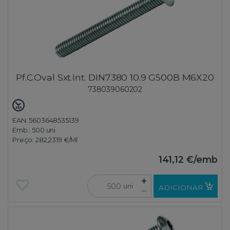
Pf.C.Oval Sxt.Int. DIN7380 10.9 G500B M6X20
738039060202
EAN: 5603648535139
Emb.:
500 uni
Preço:
282,2319 €
/Ml
141,12 €
/emb
uni
ADICIONAR