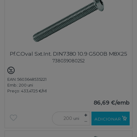
Pf.C.Oval Sxt.Int. DIN7380 10.9 G500B M8X25
738039080252
EAN: 5603648535221
Emb.:
200 uni
Preço:
433,4725 €
/Ml
86,69 €
/emb
uni
ADICIONAR