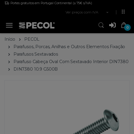
Portes gratuitos em Portugal Continental
(≥ 75€ s/IVA)
Ver preços com IVA
0
Início
PECOL
Parafusos, Porcas, Anilhas e Outros Elementos Fixação
Parafusos Sextavados
Parafuso Cabeça Oval Com Sextavado Interior DIN7380
DIN7380 10.9 G500B