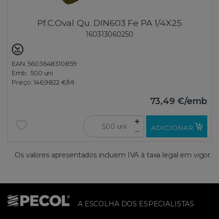
Pf.C.Oval Qu. DIN603 Fe PA 1/4X25
160313060250
EAN: 5603648310859
Emb.:
500 uni
Preço:
146,9822 €
/Ml
73,49 €
/emb
uni
ADICIONAR
Os valores apresentados incluem IVA à taxa legal em vigor.
A ESCOLHA DOS ESPECIALISTAS