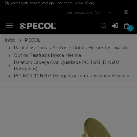
Portes gratuitos em Portugal Continental
(≥ 75€ s/IVA)
Ver preços com IVA
0
Início
PECOL
Parafusos, Porcas, Anilhas e Outros Elementos Fixação
Outros Parafusos Rosca Métrica
Parafuso Cabeça Oval Quadrada PCL1603 (DIN603
Polegadas)
PCL1603 (DIN603 Polegadas) Ferro Passivado Amarelo