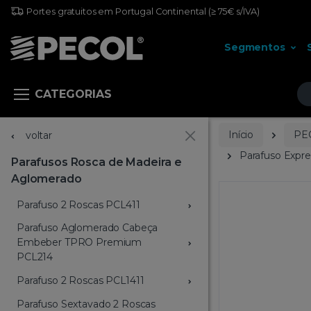
Portes gratuitos em Portugal Continental
(≥ 75€ s/IVA)
Segmentos
Pr
CATEGORIAS
Início
PE
voltar
Parafuso Expr
Parafusos Rosca de Madeira e
Aglomerado
Parafuso 2 Roscas PCL411
Parafuso Aglomerado Cabeça
Embeber TPRO Premium
PCL214
Parafuso 2 Roscas PCL1411
Parafuso Sextavado 2 Roscas