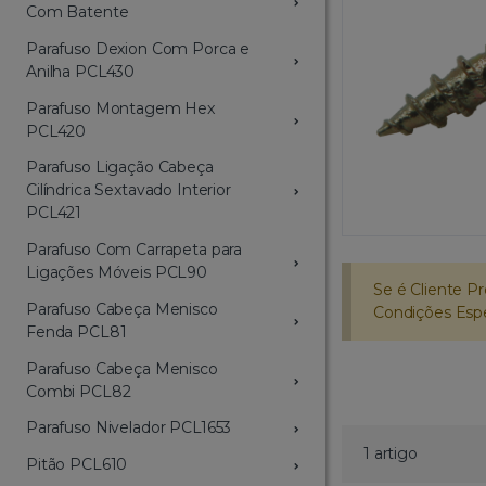
Com Batente
Parafuso Dexion Com Porca e
Anilha PCL430
Parafuso Montagem Hex
PCL420
Parafuso Ligação Cabeça
Cilíndrica Sextavado Interior
PCL421
Parafuso Com Carrapeta para
Ligações Móveis PCL90
Se é Cliente Pr
Parafuso Cabeça Menisco
Condições Espec
Fenda PCL81
Parafuso Cabeça Menisco
Combi PCL82
Parafuso Nivelador PCL1653
1 artigo
Pitão PCL610