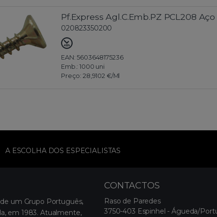
Pf.Express Agl.C.Emb.PZ PCL208 Aço
020823350200
EAN: 5603648175236
Emb.:
1000 uni
Preço:
28,9102 €
/Ml
A ESCOLHA DOS ESPECIALISTAS
CONTACTOS
Raso de Paredes
 de um Grupo Português,
3750-403 Espinhel - Águeda/Port
, em 1983. Atualmente,