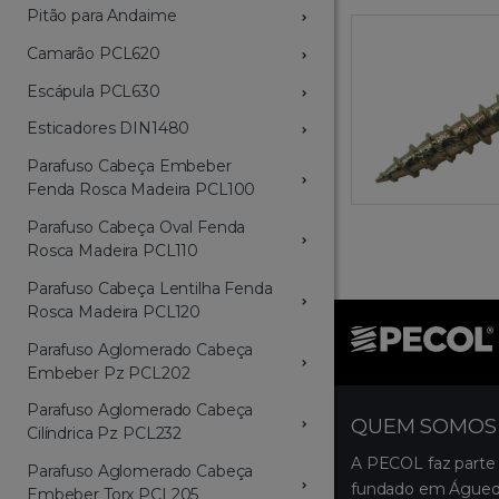
Pitão para Andaime
Camarão PCL620
Escápula PCL630
Esticadores DIN1480
Parafuso Cabeça Embeber
Fenda Rosca Madeira PCL100
Parafuso Cabeça Oval Fenda
Rosca Madeira PCL110
Parafuso Cabeça Lentilha Fenda
Rosca Madeira PCL120
Parafuso Aglomerado Cabeça
Embeber Pz PCL202
Parafuso Aglomerado Cabeça
QUEM SOMOS
Cilíndrica Pz PCL232
A PECOL faz parte
Parafuso Aglomerado Cabeça
fundado em Águeda
Embeber Torx PCL205