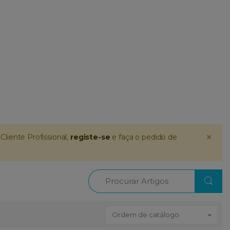
×
Cliente Profissional,
registe-se
e faça o pedido de
Procurar
Ordem de catálogo