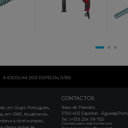
A ESCOLHA DOS ESPECIALISTAS
CONTACTOS
Raso de Paredes
 de um Grupo Português,
3750-403 Espinhel - Águeda/Port
, em 1983. Atualmente,
Tel.:
(+351) 234 119 750
relevo a nível europeu,
Chamada para a rede fixa Nacional
a oferta global de