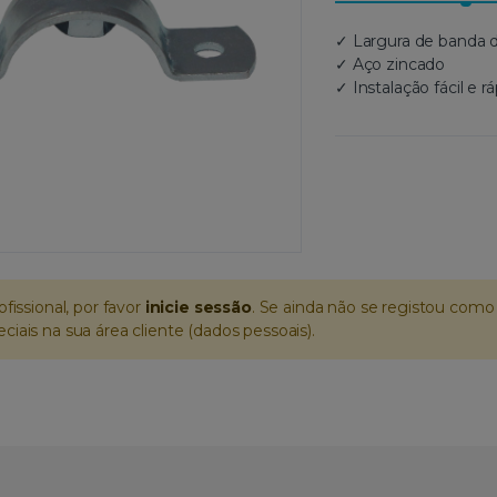
✓ Largura de banda
✓ Aço zincado
✓ Instalação fácil e r
ofissional, por favor
inicie sessão
. Se ainda não se registou como 
iais na sua área cliente (dados pessoais).