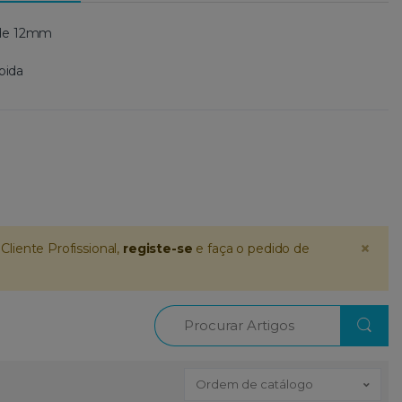
 de 12mm
ápida
×
Cliente Profissional,
registe-se
e faça o pedido de
Procurar
Ordem de catálogo