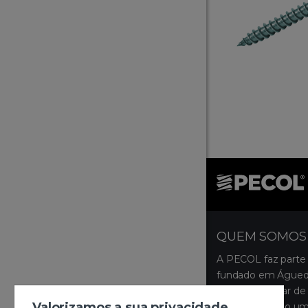
QUEM SOMOS
A PECOL faz parte
fundado em Águeda
ocupa um lugar de 
Valorizamos a sua privacidade
disponibilizando um