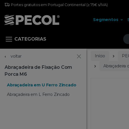
Portes gratuitos em Portugal Continental
(≥ 75€ s/IVA)
Segmentos
Pr
CATEGORIAS
Início
PE
voltar
Abraçadeira
Abraçadeira de Fixação Com
Porca M6
Abraçadeira em U Ferro Zincado
Abraçadeira em L Ferro Zincado