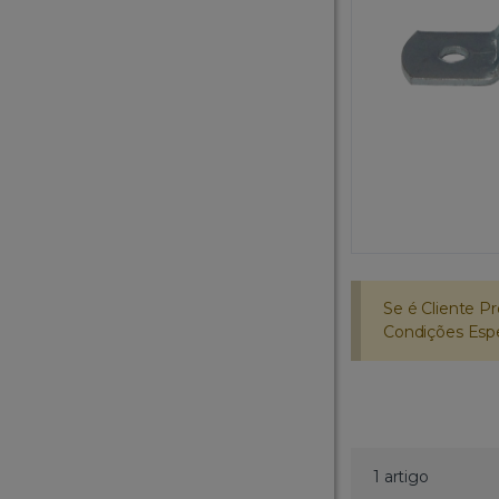
Se é Cliente Pr
Condições Espec
1 artigo