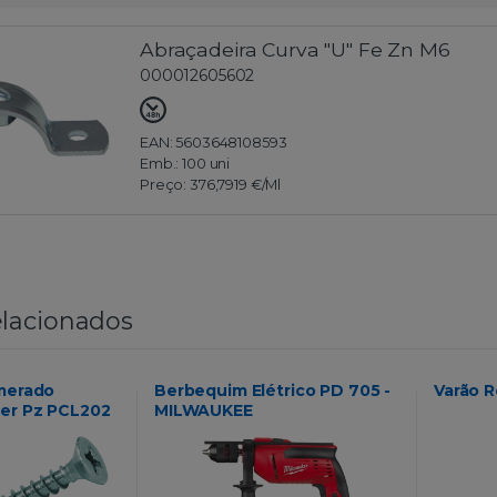
Abraçadeira Curva "U" Fe Zn M6
000012605602
EAN: 5603648108593
Emb.:
100 uni
Preço:
376,7919 €
/Ml
lacionados
merado
Berbequim Elétrico PD 705 -
Varão 
er Pz PCL202
MILWAUKEE