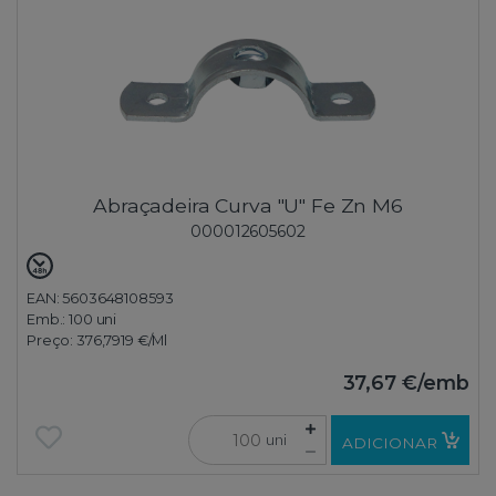
Abraçadeira Curva "U" Fe Zn M6
000012605602
EAN: 5603648108593
Emb.:
100 uni
Preço:
376,7919 €
/Ml
37,67 €
/emb
uni
ADICIONAR