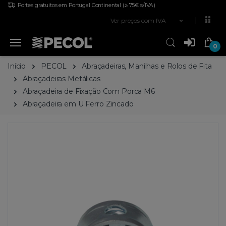
Portes gratuitos em Portugal Continental
(≥ 75€ s/IVA)
Ver preços com IVA
0
Início
PECOL
Abraçadeiras, Manilhas e Rolos de Fita
Abraçadeiras Metálicas
Abraçadeira de Fixação Com Porca M6
Abraçadeira em U Ferro Zincado