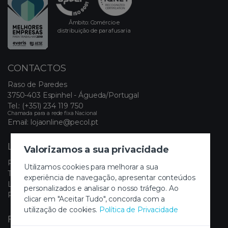
Âmbito: Comércio e
distribuição de parafusaria
CONTACTOS
Raso de Paredes
3750-403 Espinhel - Águeda/Portugal
Tel.:
(+351) 234 119 750
Chamada para a rede fixa Nacional
Email:
lojaonline@pecol.pt
LINKS ÚTEIS
Valorizamos a sua privacidade
Política de Privacidade
Utilizamos cookies para melhorar a sua
Termos e Condições
experiência de navegação, apresentar conteúdos
Livro de Reclamações Eletrónico
personalizados e analisar o nosso tráfego. Ao
Painel de Cookies
clicar em "Aceitar Tudo", concorda com a
utilização de cookies.
Política de Privacidade
FIQUE A PAR DAS NOVIDADES