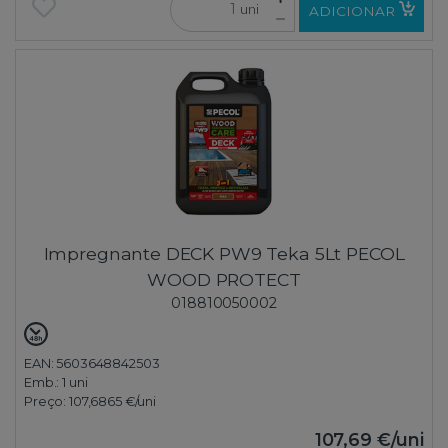
uni
ADICIONAR
Impregnante DECK PW9 Teka 5Lt PECOL
WOOD PROTECT
018810050002
EAN: 5603648842503
Emb.:
1 uni
Preço:
107,6865 €
/uni
107,69 €
/uni