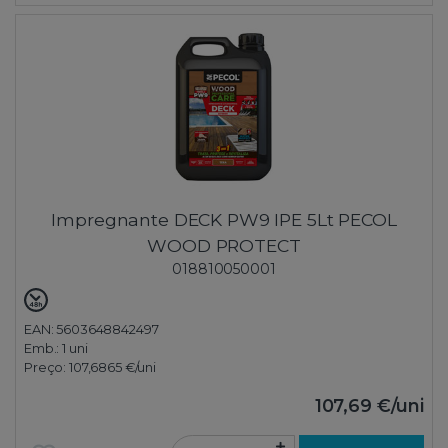
Impregnante DECK PW9 IPE 5Lt PECOL
WOOD PROTECT
018810050001
EAN: 5603648842497
Emb.:
1 uni
Preço:
107,6865 €
/uni
107,69 €
/uni