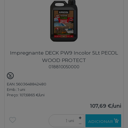
Impregnante DECK PW9 Incolor 5Lt PECOL
WOOD PROTECT
018810050000
EAN: 5603648842480
Emb.:
1 uni
Preço:
107,6865 €
/uni
107,69 €
/uni
uni
ADICIONAR