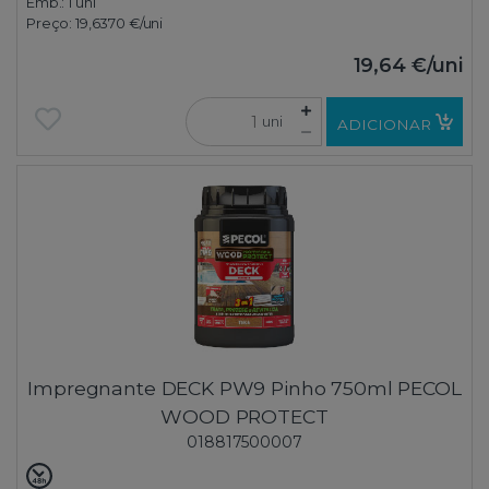
Emb.:
1 uni
Preço:
19,6370 €
/uni
19,64 €
/uni
uni
ADICIONAR
Impregnante DECK PW9 Pinho 750ml PECOL
WOOD PROTECT
018817500007