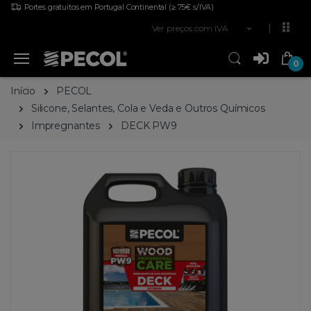
Portes gratuitos em Portugal Continental
(≥ 75€ s/IVA)
Ver preços com IVA
0
Início
PECOL
Silicone, Selantes, Cola e Veda e Outros Químicos
Impregnantes
DECK PW9