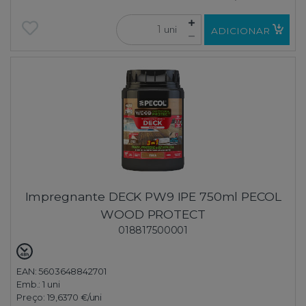
uni
ADICIONAR
Impregnante DECK PW9 IPE 750ml PECOL
WOOD PROTECT
018817500001
EAN: 5603648842701
Emb.:
1 uni
Preço:
19,6370 €
/uni