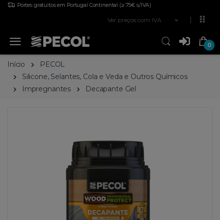
Portes gratuitos em Portugal Continental
(≥ 75€ s/IVA)
Ver preços com IVA
0
Início
PECOL
Silicone, Selantes, Cola e Veda e Outros Químicos
Impregnantes
Decapante Gel