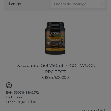
1 artigo
Ordem de catálogo
Decapante Gel 750ml PECOL WOOD
PROTECT
018847500000
EAN: 5603648842572
Emb.:
1 uni
Preço:
36,1761 €
/uni