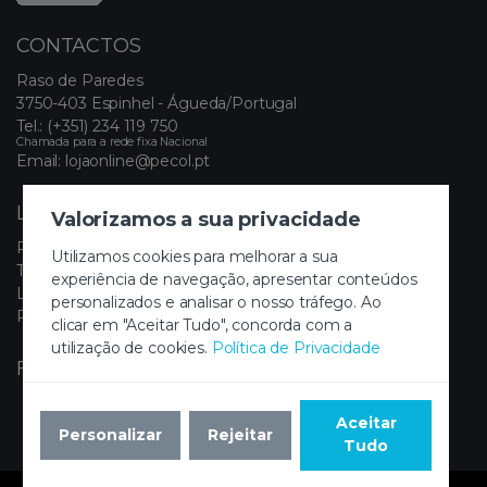
CONTACTOS
Raso de Paredes
3750-403 Espinhel - Águeda/Portugal
Tel.:
(+351) 234 119 750
Chamada para a rede fixa Nacional
Email:
lojaonline@pecol.pt
LINKS ÚTEIS
Valorizamos a sua privacidade
Política de Privacidade
Utilizamos cookies para melhorar a sua
Termos e Condições
experiência de navegação, apresentar conteúdos
Livro de Reclamações Eletrónico
personalizados e analisar o nosso tráfego. Ao
Painel de Cookies
clicar em "Aceitar Tudo", concorda com a
utilização de cookies.
Política de Privacidade
FIQUE A PAR DAS NOVIDADES
Aceitar
Personalizar
Rejeitar
Tudo