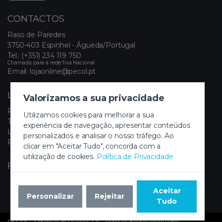
CONTACTOS
Raso de Paredes
3750-403 Espinhel - Águeda/Portugal
Tel.:
(+351) 234 119 750
Chamada para a rede fixa Nacional
Email:
lojaonline@pecol.pt
LINKS ÚTEIS
Valorizamos a sua privacidade
Política de Privacidade
Utilizamos cookies para melhorar a sua
Termos e Condições
experiência de navegação, apresentar conteúdos
Livro de Reclamações Eletrónico
personalizados e analisar o nosso tráfego. Ao
Painel de Cookies
clicar em "Aceitar Tudo", concorda com a
utilização de cookies.
Política de Privacidade
FIQUE A PAR DAS NOVIDADES
Aceitar
Personalizar
Rejeitar
Tudo
PECOL - Sistemas de Fixação, SA - Todos os direitos reservados.