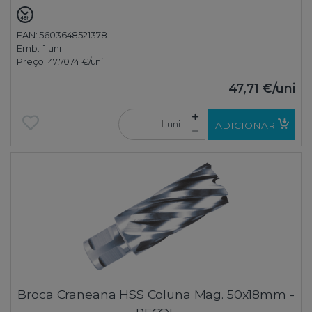
EAN: 5603648521378
Emb.:
1 uni
Preço:
47,7074 €
/uni
47,71 €
/uni
uni
ADICIONAR
Broca Craneana HSS Coluna Mag. 50x18mm -