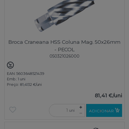
Broca Craneana HSS Coluna Mag. 50x26mm
- PECOL
050321026000
EAN: 5603648521439
Emb.:
1 uni
Preço:
81,4132 €
/uni
81,41 €
/uni
uni
ADICIONAR