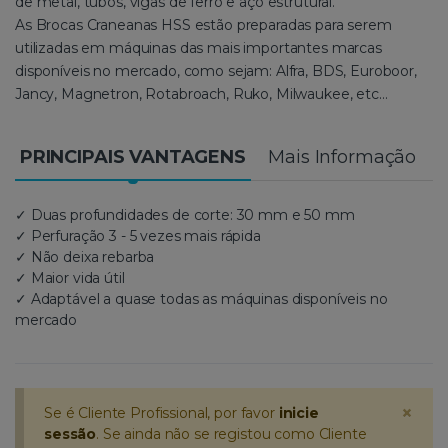
de metal, tubos, vigas de ferro e aço estrutural.
As Brocas Craneanas HSS estão preparadas para serem
utilizadas em máquinas das mais importantes marcas
disponíveis no mercado, como sejam: Alfra, BDS, Euroboor,
Jancy, Magnetron, Rotabroach, Ruko, Milwaukee, etc…
PRINCIPAIS VANTAGENS
Mais Informação
✓ Duas profundidades de corte: 30 mm e 50 mm
✓ Perfuração 3 - 5 vezes mais rápida
✓ Não deixa rebarba
✓ Maior vida útil
✓ Adaptável a quase todas as máquinas disponíveis no
mercado
×
Se é Cliente Profissional, por favor
inicie
sessão
. Se ainda não se registou como Cliente