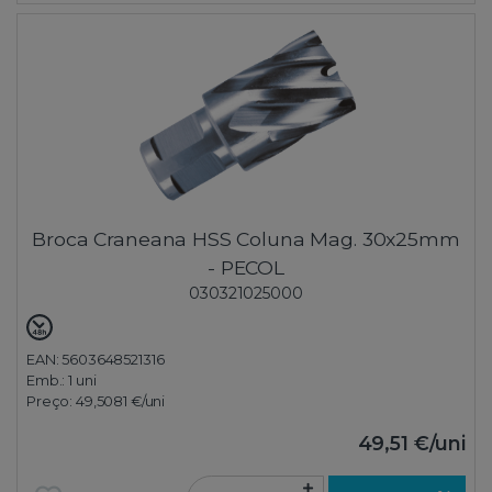
Broca Craneana HSS Coluna Mag. 30x25mm
- PECOL
030321025000
EAN: 5603648521316
Emb.:
1 uni
Preço:
49,5081 €
/uni
49,51 €
/uni