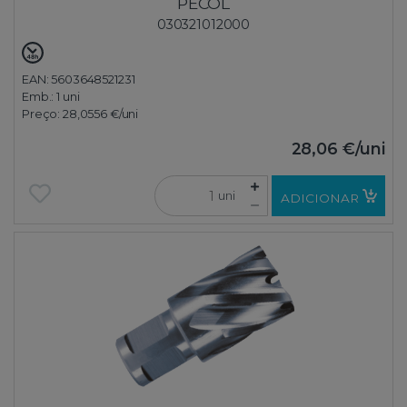
PECOL
030321012000
EAN: 5603648521231
Emb.:
1 uni
Preço:
28,0556 €
/uni
28,06 €
/uni
uni
ADICIONAR