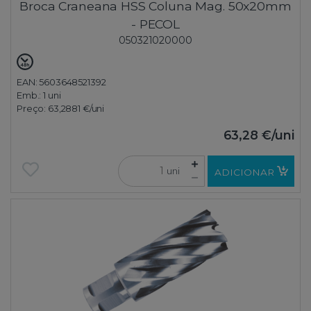
Broca Craneana HSS Coluna Mag. 50x20mm
- PECOL
050321020000
EAN: 5603648521392
Emb.:
1 uni
Preço:
63,2881 €
/uni
63,28 €
/uni
uni
ADICIONAR