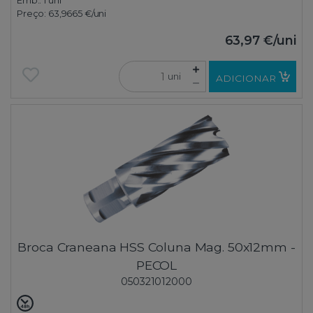
Emb.:
1 uni
Preço:
63,9665 €
/uni
63,97 €
/uni
uni
ADICIONAR
Broca Craneana HSS Coluna Mag. 50x12mm -
PECOL
050321012000