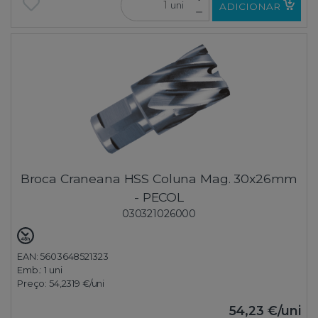
uni
ADICIONAR
Broca Craneana HSS Coluna Mag. 30x26mm
- PECOL
030321026000
EAN: 5603648521323
Emb.:
1 uni
Preço:
54,2319 €
/uni
54,23 €
/uni