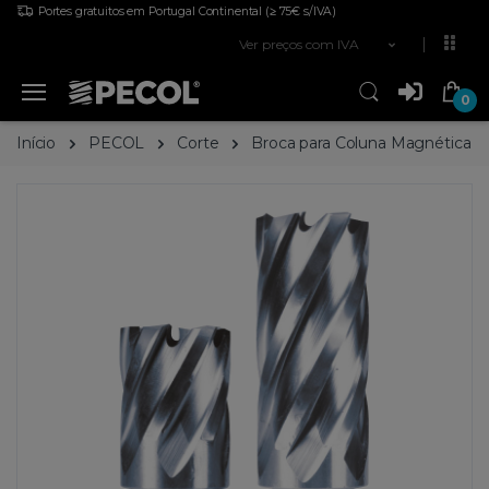
Portes gratuitos em Portugal Continental
(≥ 75€ s/IVA)
Ver preços com IVA
0
Início
PECOL
Corte
Broca para Coluna Magnética