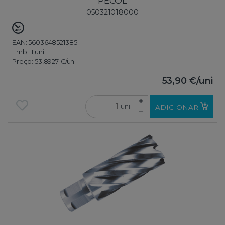
PECOL
050321018000
EAN: 5603648521385
Emb.:
1 uni
Preço:
53,8927 €
/uni
53,90 €
/uni
uni
ADICIONAR