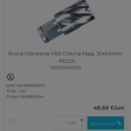
Broca Craneana HSS Coluna Mag. 30x24mm
- PECOL
030321024000
EAN: 5603648521293
Emb.:
1 uni
Preço:
48,6861 €
/uni
48,68 €
/uni
uni
ADICIONAR