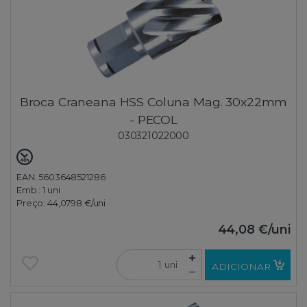
Broca Craneana HSS Coluna Mag. 30x22mm
- PECOL
030321022000
EAN: 5603648521286
Emb.:
1 uni
Preço:
44,0798 €
/uni
44,08 €
/uni
uni
ADICIONAR