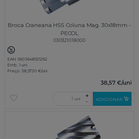
Broca Craneana HSS Coluna Mag. 30x18mm -
PECOL
030321018000
EAN: 5603648521262
Emb.:
1 uni
Preço:
38,5730 €
/uni
38,57 €
/uni
uni
ADICIONAR