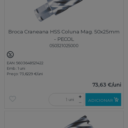
Broca Craneana HSS Coluna Mag. 50x25mm
- PECOL
050321025000
EAN: 5603648521422
Emb.:
1 uni
Preço:
73,6229 €
/uni
73,63 €
/uni
uni
ADICIONAR