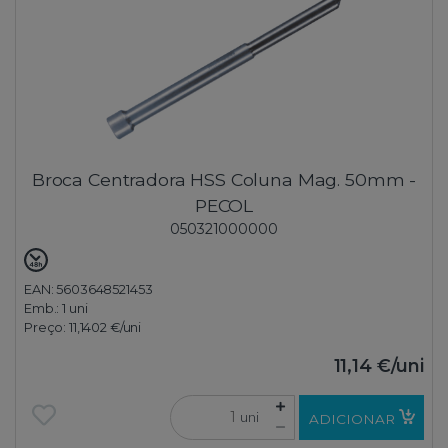
Broca Centradora HSS Coluna Mag. 50mm -
PECOL
050321000000
EAN: 5603648521453
Emb.:
1 uni
Preço:
11,1402 €
/uni
11,14 €
/uni
uni
ADICIONAR