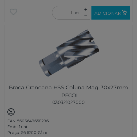
uni
ADICIONAR
Broca Craneana HSS Coluna Mag. 30x27mm
- PECOL
030321027000
EAN: 5603648658296
Emb.:
1 uni
Preço:
56,6200 €
/uni