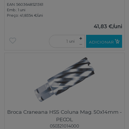
EAN: 5603648521361
Emb.:
1 uni
Preço:
41,8354 €
/uni
41,83 €
/uni
uni
ADICIONAR
Broca Craneana HSS Coluna Mag. 50x14mm -
PECOL
050321014000