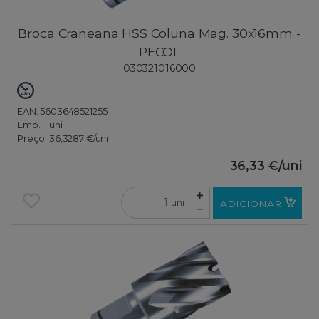
Broca Craneana HSS Coluna Mag. 30x16mm -
PECOL
030321016000
EAN: 5603648521255
Emb.:
1 uni
Preço:
36,3287 €
/uni
36,33 €
/uni
uni
ADICIONAR