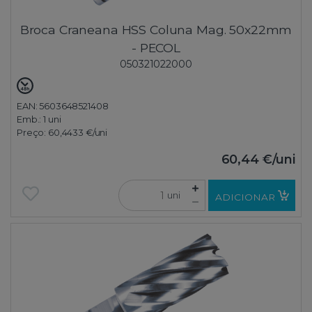
Broca Craneana HSS Coluna Mag. 50x22mm
- PECOL
050321022000
EAN: 5603648521408
Emb.:
1 uni
Preço:
60,4433 €
/uni
60,44 €
/uni
uni
ADICIONAR