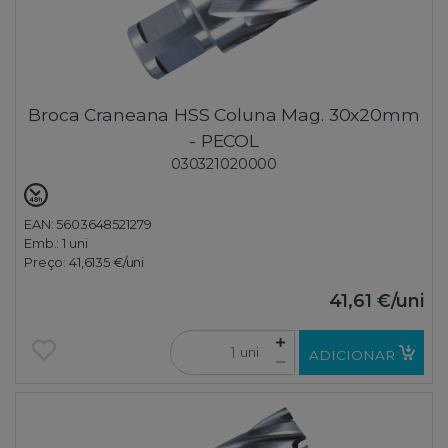
Broca Craneana HSS Coluna Mag. 30x20mm
- PECOL
030321020000
EAN: 5603648521279
Emb.:
1 uni
Preço:
41,6135 €
/uni
41,61 €
/uni
uni
ADICIONAR