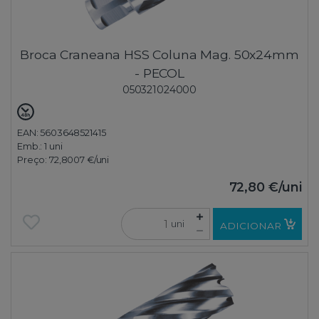
Broca Craneana HSS Coluna Mag. 50x24mm
- PECOL
050321024000
EAN: 5603648521415
Emb.:
1 uni
Preço:
72,8007 €
/uni
72,80 €
/uni
uni
ADICIONAR