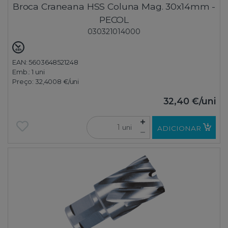
Broca Craneana HSS Coluna Mag. 30x14mm -
PECOL
030321014000
EAN: 5603648521248
Emb.:
1 uni
Preço:
32,4008 €
/uni
32,40 €
/uni
uni
ADICIONAR