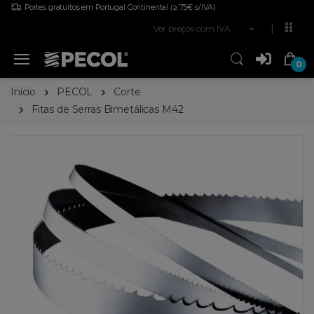
Portes gratuitos em Portugal Continental
(≥ 75€ s/IVA)
Ver preços com IVA
0
Início
PECOL
Corte
Fitas de Serras Bimetálicas M42