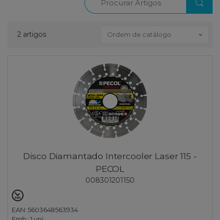
2 artigos
Ordem de catálogo
Disco Diamantado Intercooler Laser 115 -
PECOL
008301201150
EAN: 5603648563934
Emb.:
1 uni