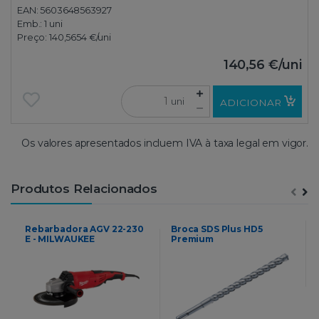
EAN: 5603648563927
Emb.:
1 uni
Preço:
140,5654 €
/uni
140,56 €
/uni
uni
ADICIONAR
Os valores apresentados incluem IVA à taxa legal em vigor.
Produtos Relacionados
Rebarbadora AGV 22-230
Broca SDS Plus HD5
E - MILWAUKEE
Premium