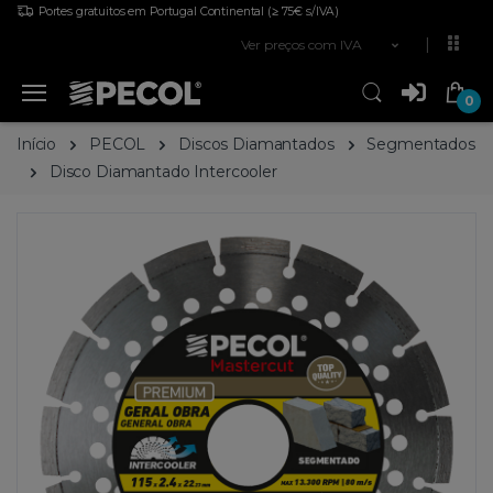
Portes gratuitos em Portugal Continental
(≥ 75€ s/IVA)
Ver preços com IVA
0
Início
PECOL
Discos Diamantados
Segmentados
Disco Diamantado Intercooler