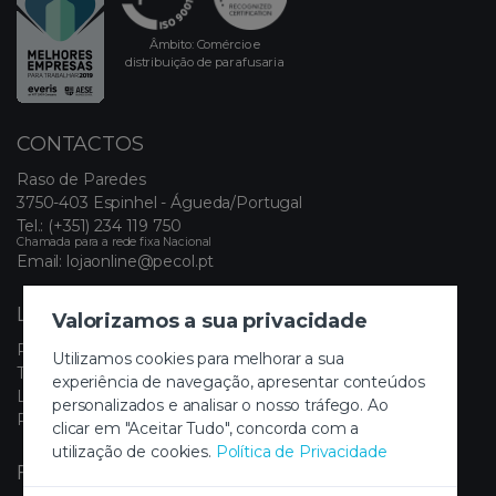
Âmbito: Comércio e
distribuição de parafusaria
CONTACTOS
Raso de Paredes
3750-403 Espinhel - Águeda/Portugal
Tel.:
(+351) 234 119 750
Chamada para a rede fixa Nacional
Email:
lojaonline@pecol.pt
LINKS ÚTEIS
Valorizamos a sua privacidade
Política de Privacidade
Utilizamos cookies para melhorar a sua
Termos e Condições
experiência de navegação, apresentar conteúdos
Livro de Reclamações Eletrónico
personalizados e analisar o nosso tráfego. Ao
Painel de Cookies
clicar em "Aceitar Tudo", concorda com a
utilização de cookies.
Política de Privacidade
FIQUE A PAR DAS NOVIDADES