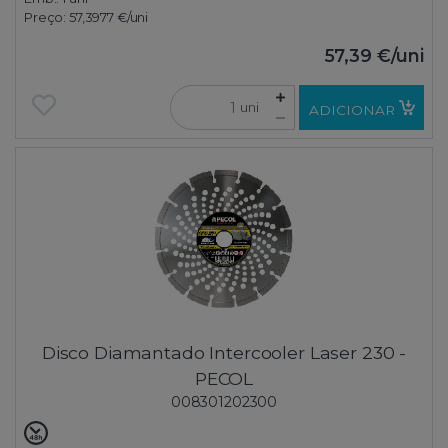
Preço:
57,3977 €
/uni
57,39 €
/uni
uni
ADICIONAR
Disco Diamantado Intercooler Laser 230 -
PECOL
008301202300