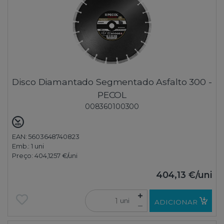
Disco Diamantado Segmentado Asfalto 300 -
PECOL
008360100300
EAN: 5603648740823
Emb.:
1 uni
Preço:
404,1257 €
/uni
404,13 €
/uni
uni
ADICIONAR