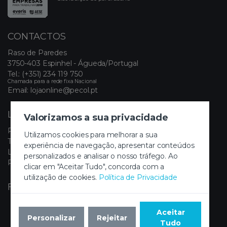
CONTACTOS
Raso de Paredes
3750-403 Espinhel - Águeda/Portugal
Tel.:
(+351) 234 119 750
Chamada para a rede fixa Nacional
Email:
lojaonline@pecol.pt
LINKS ÚTEIS
Valorizamos a sua privacidade
Política de Privacidade
Utilizamos cookies para melhorar a sua
Termos e Condições
experiência de navegação, apresentar conteúdos
Livro de Reclamações Eletrónico
personalizados e analisar o nosso tráfego. Ao
Painel de Cookies
clicar em "Aceitar Tudo", concorda com a
utilização de cookies.
Política de Privacidade
FIQUE A PAR DAS NOVIDADES
Aceitar
Personalizar
Rejeitar
Tudo