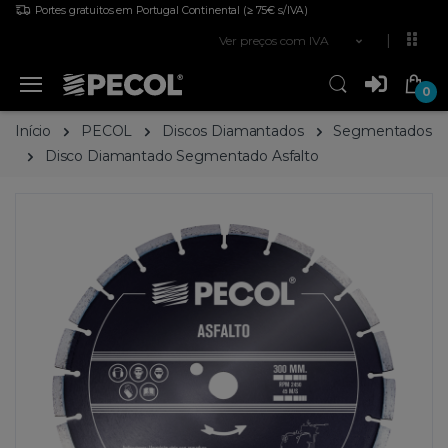
Portes gratuitos em Portugal Continental
(≥ 75€ s/IVA)
Ver preços com IVA
0
Início
PECOL
Discos Diamantados
Segmentados
Disco Diamantado Segmentado Asfalto