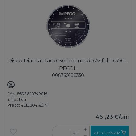
Disco Diamantado Segmentado Asfalto 350 -
PECOL
008360100350
EAN: 5603648740816
Emb.:
1 uni
Preço:
461,2304 €
/uni
461,23 €
/uni
uni
ADICIONAR