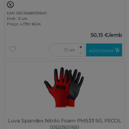
EAN: 5603648839640
Emb.:
12 uni
Preço:
4,1790 €
/uni
50,15 €
/emb
uni
ADICIONAR
Luva Spandex Nitrilo Foam PM533 9/L PECOL
005205001650