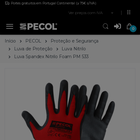
Portes gratuitos em Portugal Continental
(≥ 75€ s/IVA)
Ver preços com IVA
0
Início
PECOL
Proteção e Segurança
Luva de Proteção
Luva Nitrilo
Luva Spandex Nitrilo Foam PM 533