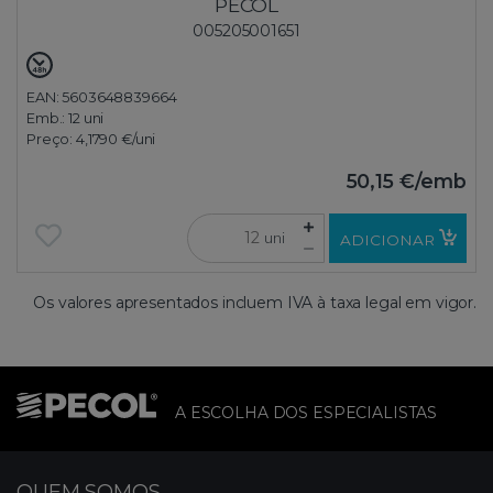
PECOL
005205001651
EAN: 5603648839664
Emb.:
12 uni
Preço:
4,1790 €
/uni
50,15 €
/emb
uni
ADICIONAR
Os valores apresentados incluem IVA à taxa legal em vigor.
A ESCOLHA DOS ESPECIALISTAS
QUEM SOMOS