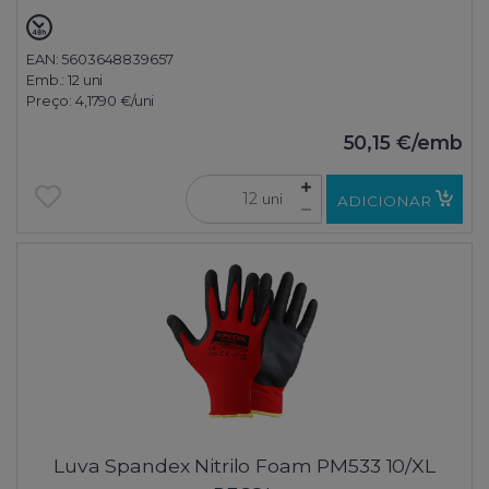
EAN: 5603648839657
Emb.:
12 uni
Preço:
4,1790 €
/uni
50,15 €
/emb
uni
ADICIONAR
Luva Spandex Nitrilo Foam PM533 10/XL