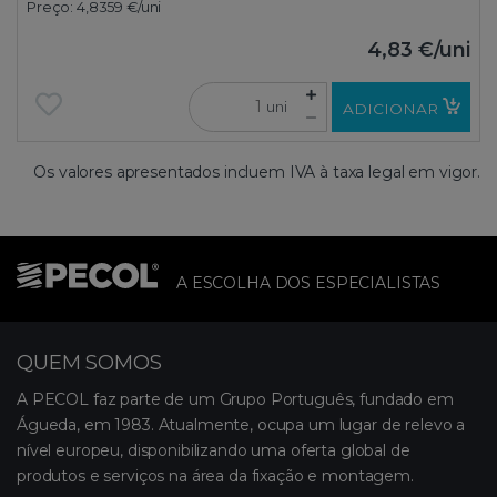
Preço:
4,8359 €
/uni
4,83 €
/uni
uni
ADICIONAR
Os valores apresentados incluem IVA à taxa legal em vigor.
A ESCOLHA DOS ESPECIALISTAS
QUEM SOMOS
A PECOL faz parte de um Grupo Português, fundado em
Águeda, em 1983. Atualmente, ocupa um lugar de relevo a
nível europeu, disponibilizando uma oferta global de
produtos e serviços na área da fixação e montagem.