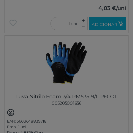
4,83 €
/uni
uni
ADICIONAR
Luva Nitrilo Foam 3/4 PM535 9/L PECOL
005205001656
EAN: 5603648839718
Emb.:
1 uni
Preço:
4,8359 €
/uni