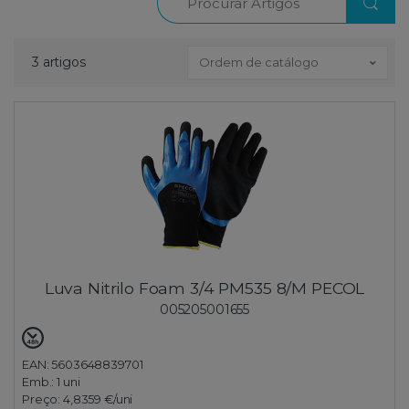
3 artigos
Ordem de catálogo
Luva Nitrilo Foam 3/4 PM535 8/M PECOL
005205001655
EAN: 5603648839701
Emb.:
1 uni
Preço:
4,8359 €
/uni