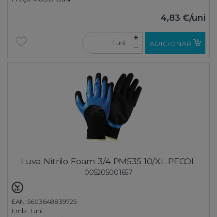
4,83 €
/uni
uni
ADICIONAR
Luva Nitrilo Foam 3/4 PM535 10/XL PECOL
005205001657
EAN: 5603648839725
Emb.:
1 uni