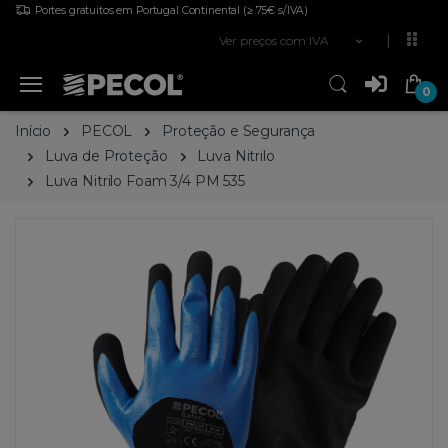
Portes gratuitos em Portugal Continental
(≥ 75€ s/IVA)
Ver preços com IVA
0
Início
PECOL
Proteção e Segurança
Luva de Proteção
Luva Nitrilo
Luva Nitrilo Foam 3/4 PM 535