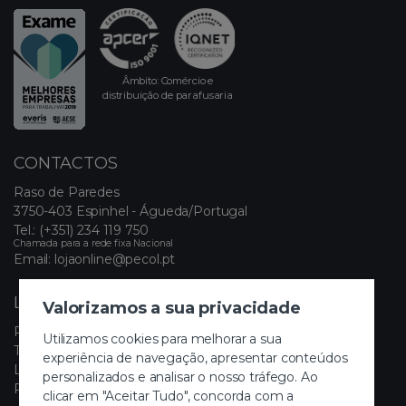
Âmbito: Comércio e
distribuição de parafusaria
CONTACTOS
Raso de Paredes
3750-403 Espinhel - Águeda/Portugal
Tel.:
(+351) 234 119 750
Chamada para a rede fixa Nacional
Email:
lojaonline@pecol.pt
LINKS ÚTEIS
Valorizamos a sua privacidade
Política de Privacidade
Utilizamos cookies para melhorar a sua
Termos e Condições
experiência de navegação, apresentar conteúdos
Livro de Reclamações Eletrónico
personalizados e analisar o nosso tráfego. Ao
Painel de Cookies
clicar em "Aceitar Tudo", concorda com a