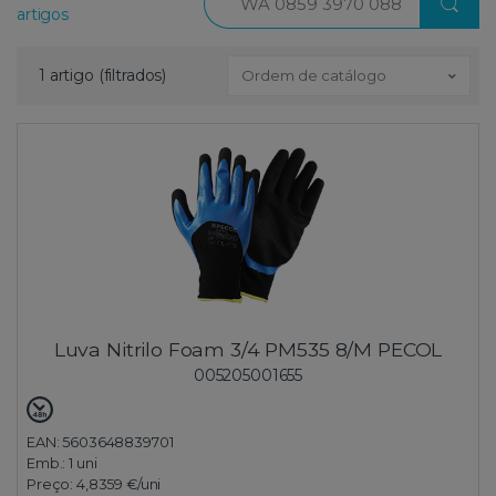
artigos
1 artigo (filtrados)
Ordem de catálogo
Luva Nitrilo Foam 3/4 PM535 8/M PECOL
005205001655
EAN: 5603648839701
Emb.:
1 uni
Preço:
4,8359 €
/uni