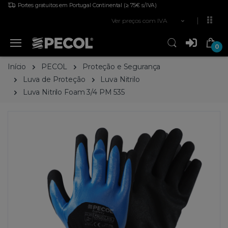
Portes gratuitos em Portugal Continental
(≥ 75€ s/IVA)
Ver preços com IVA
0
Início
PECOL
Proteção e Segurança
Luva de Proteção
Luva Nitrilo
Luva Nitrilo Foam 3/4 PM 535