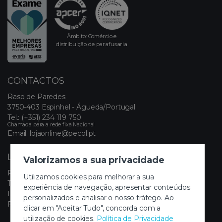
Âmbito: Comércio e
distribuição de parafusaria
CONTACTOS
Raso de Paredes
3750-403 Espinhel - Águeda/Portugal
Tel.:
(+351) 234 119 750
Chamada para a rede fixa Nacional
Email:
lojaonline@pecol.pt
LINKS ÚTEIS
Valorizamos a sua privacidade
Política de Privacidade
Utilizamos cookies para melhorar a sua
Termos e Condições
experiência de navegação, apresentar conteúdos
Livro de Reclamações Eletrónico
personalizados e analisar o nosso tráfego. Ao
Painel de Cookies
clicar em "Aceitar Tudo", concorda com a
utilização de cookies.
Política de Privacidade