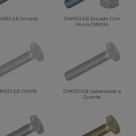
N933 6.8 Zincado
DIN933 6.8 Zincado Com
Porca DIN934
N933 6.8 D500B
DIN933 6.8 Galvanizado a
Quente