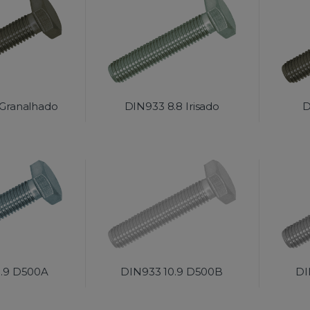
 Granalhado
DIN933 8.8 Irisado
D
0.9 D500A
DIN933 10.9 D500B
DI