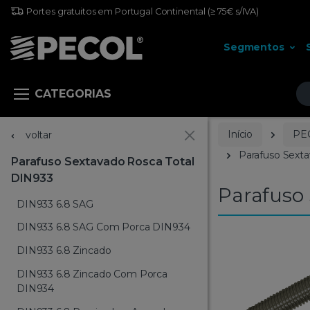
Portes gratuitos em Portugal Continental
(≥ 75€ s/IVA)
Segmentos
Pr
CATEGORIAS
Início
PE
voltar
Parafuso Sext
Parafuso Sextavado Rosca Total
DIN933
Parafuso 
DIN933 6.8 SAG
DIN933 6.8 SAG Com Porca DIN934
DIN933 6.8 Zincado
DIN933 6.8 Zincado Com Porca
DIN934