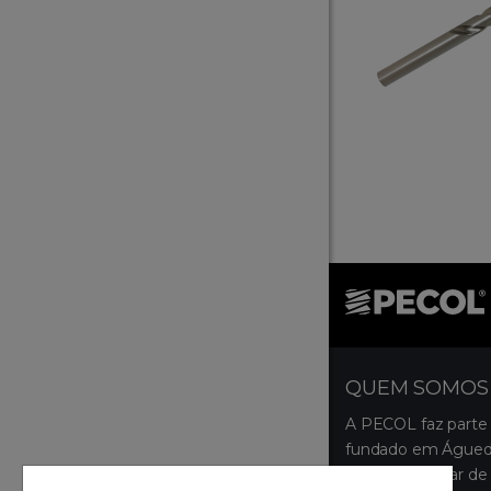
QUEM SOMOS
A PECOL faz parte
fundado em Águeda
ocupa um lugar de 