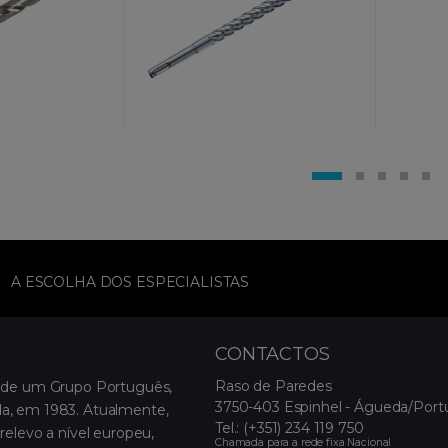
A ESCOLHA DOS ESPECIALISTAS
CONTACTOS
Raso de Paredes
 de um Grupo Português,
3750-403 Espinhel - Águeda/Port
, em 1983. Atualmente,
Tel.:
(+351) 234 119 750
relevo a nível europeu,
Chamada para a rede fixa Nacional