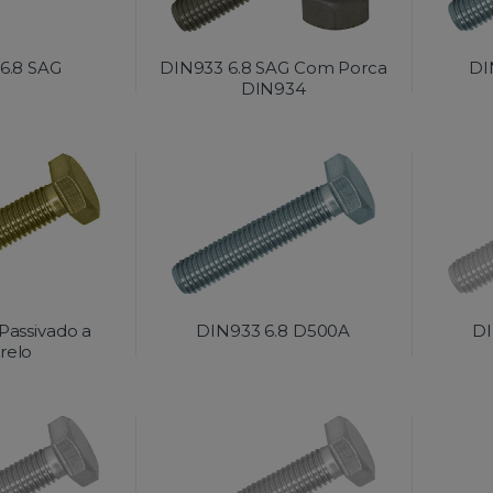
6.8 SAG
DIN933 6.8 SAG Com Porca
DI
DIN934
Passivado a
DIN933 6.8 D500A
DI
relo