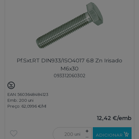
Pf.Sxt.RT DIN933/ISO4017 6.8 Zn Irisado
M6x30
093312060302
EAN: 5603648484123
Emb.:
200 uni
Preço:
62,0996 €
/Ml
12,42 €
/emb
uni
ADICIONAR