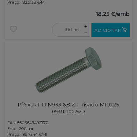
Preço:
182,5133 €
/Ml
18,25 €
/emb
uni
ADICIONAR
Pf.Sxt.RT DIN933 6.8 Zn Irisado M10x25
093312100252D
EAN: 5603648492777
Emb.:
200 uni
Preço:
189,7344 €
/Ml