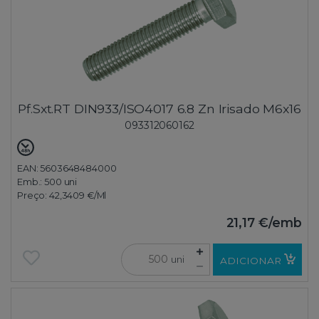
Pf.Sxt.RT DIN933/ISO4017 6.8 Zn Irisado M6x16
093312060162
EAN: 5603648484000
Emb.:
500 uni
Preço:
42,3409 €
/Ml
21,17 €
/emb
uni
ADICIONAR