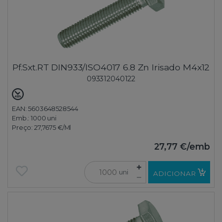
Pf.Sxt.RT DIN933/ISO4017 6.8 Zn Irisado M4x12
093312040122
EAN: 5603648528544
Emb.:
1000 uni
Preço:
27,7675 €
/Ml
27,77 €
/emb
uni
ADICIONAR