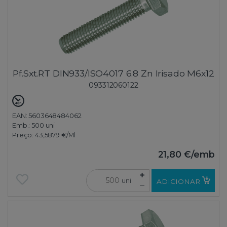
Pf.Sxt.RT DIN933/ISO4017 6.8 Zn Irisado M6x12
093312060122
EAN: 5603648484062
Emb.:
500 uni
Preço:
43,5879 €
/Ml
21,80 €
/emb
uni
ADICIONAR