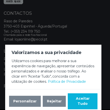
CONTACTOS
Raso de Paredes
3750-403 Espinhel - Águeda/Portugal
Tel.:
(+351) 234 119 750
Chamada para a rede fixa Nacional
Email:
lojaonline@pecol.pt
LINKS ÚTEIS
Valorizamos a sua privacidade
Política de Privacidade
Utilizamos cookies para melhorar a sua
Termos e Condições
experiência de navegação, apresentar conteúdos
Livro de Reclamações Eletrónico
personalizados e analisar o nosso tráfego. Ao
Painel de Cookies
clicar em "Aceitar Tudo", concorda com a
utilização de cookies.
Política de Privacidade
FIQUE A PAR DAS NOVIDADES
Aceitar
Personalizar
Rejeitar
Tudo