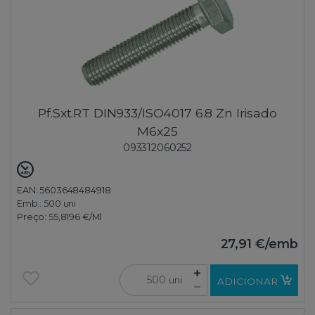
Pf.Sxt.RT DIN933/ISO4017 6.8 Zn Irisado
M6x25
093312060252
EAN: 5603648484918
Emb.:
500 uni
Preço:
55,8196 €
/Ml
27,91 €
/emb
uni
ADICIONAR