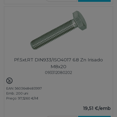
Pf.Sxt.RT DIN933/ISO4017 6.8 Zn Irisado
M8x20
093312080202
EAN: 5603648483997
Emb.:
200 uni
Preço:
97,5260 €
/Ml
19,51 €
/emb