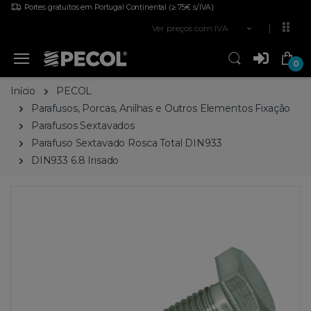
Portes gratuitos em Portugal Continental
(≥ 75€ s/IVA)
Ver preços com IVA
0
Início
PECOL
Parafusos, Porcas, Anilhas e Outros Elementos Fixação
Parafusos Sextavados
Parafuso Sextavado Rosca Total DIN933
DIN933 6.8 Irisado