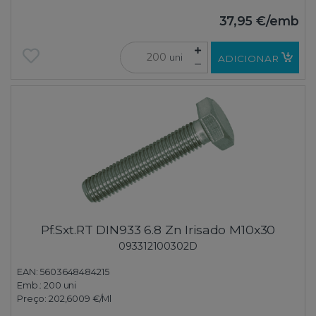
37,95 €
/emb
uni
ADICIONAR
Pf.Sxt.RT DIN933 6.8 Zn Irisado M10x30
093312100302D
EAN: 5603648484215
Emb.:
200 uni
Preço:
202,6009 €
/Ml