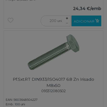
24,34 €
/emb
uni
ADICIONAR
Pf.Sxt.RT DIN933/ISO4017 6.8 Zn Irisado
M8x50
093312080502
EAN: 5603648504227
Emb.:
100 uni