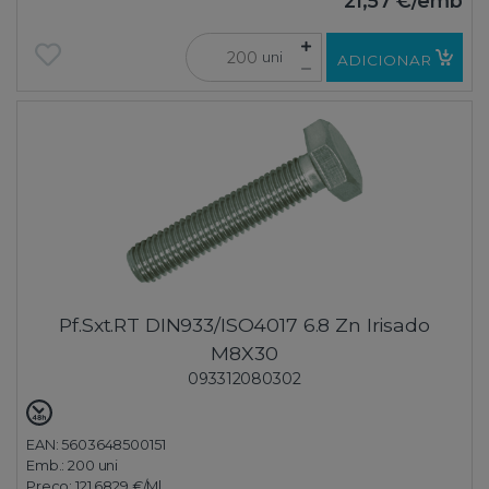
21,57 €
/emb
uni
ADICIONAR
Pf.Sxt.RT DIN933/ISO4017 6.8 Zn Irisado
M8X30
093312080302
EAN: 5603648500151
Emb.:
200 uni
Preço:
121,6829 €
/Ml