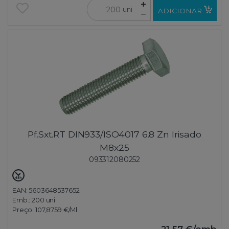
uni
ADICIONAR
Pf.Sxt.RT DIN933/ISO4017 6.8 Zn Irisado
M8x25
093312080252
EAN: 5603648537652
Emb.:
200 uni
Preço:
107,8759 €
/Ml