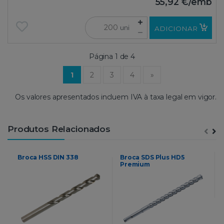
55,92 €
/emb
uni
ADICIONAR
Página 1 de 4
(current)
1
2
3
4
»
Os valores apresentados incluem IVA à taxa legal em vigor.
Produtos Relacionados
Broca HSS DIN 338
Broca SDS Plus HD5
Premium