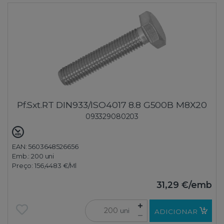
Pf.Sxt.RT DIN933/ISO4017 8.8 G500B M8X20
093329080203
EAN: 5603648526656
Emb.:
200 uni
Preço:
156,4483 €
/Ml
31,29 €
/emb
uni
ADICIONAR