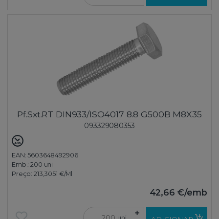
Pf.Sxt.RT DIN933/ISO4017 8.8 G500B M8X35
093329080353
EAN: 5603648492906
Emb.:
200 uni
Preço:
213,3051 €
/Ml
42,66 €
/emb
uni
ADICIONAR