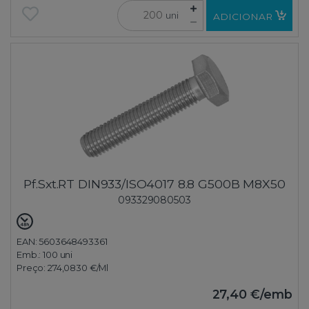
uni
ADICIONAR
Pf.Sxt.RT DIN933/ISO4017 8.8 G500B M8X50
093329080503
EAN: 5603648493361
Emb.:
100 uni
Preço:
274,0830 €
/Ml
27,40 €
/emb