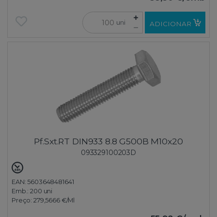
uni
ADICIONAR
Pf.Sxt.RT DIN933 8.8 G500B M10x20
093329100203D
EAN: 5603648481641
Emb.:
200 uni
Preço:
279,5666 €
/Ml