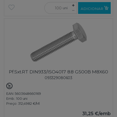
uni
ADICIONAR
Pf.Sxt.RT DIN933/ISO4017 8.8 G500B M8X60
093329080603
EAN: 5603648660169
Emb.:
100 uni
Preço:
312,4982 €
/Ml
31,25 €
/emb