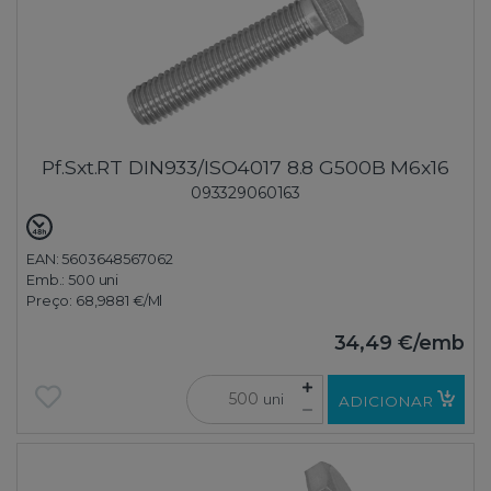
Pf.Sxt.RT DIN933/ISO4017 8.8 G500B M6x16
093329060163
EAN: 5603648567062
Emb.:
500 uni
Preço:
68,9881 €
/Ml
34,49 €
/emb
uni
ADICIONAR