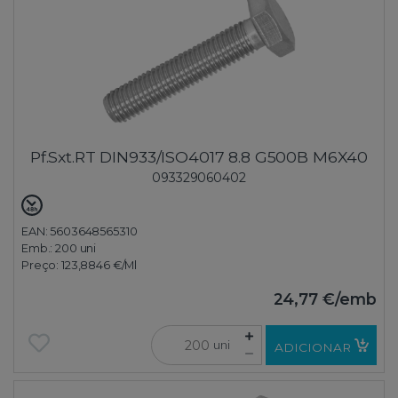
Pf.Sxt.RT DIN933/ISO4017 8.8 G500B M6X40
093329060402
EAN: 5603648565310
Emb.:
200 uni
Preço:
123,8846 €
/Ml
24,77 €
/emb
uni
ADICIONAR