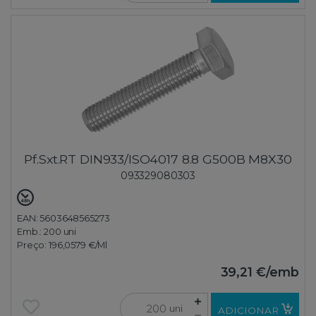
Pf.Sxt.RT DIN933/ISO4017 8.8 G500B M8X30
093329080303
EAN: 5603648565273
Emb.:
200 uni
Preço:
196,0579 €
/Ml
39,21 €
/emb
uni
ADICIONAR