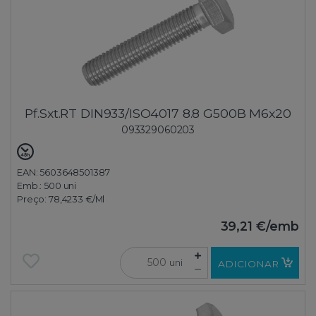
Pf.Sxt.RT DIN933/ISO4017 8.8 G500B M6x20
093329060203
EAN: 5603648501387
Emb.:
500 uni
Preço:
78,4233 €
/Ml
39,21 €
/emb
uni
ADICIONAR