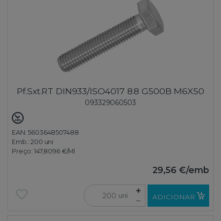
Pf.Sxt.RT DIN933/ISO4017 8.8 G500B M6X50
093329060503
EAN: 5603648507488
Emb.:
200 uni
Preço:
147,8096 €
/Ml
29,56 €
/emb
uni
ADICIONAR