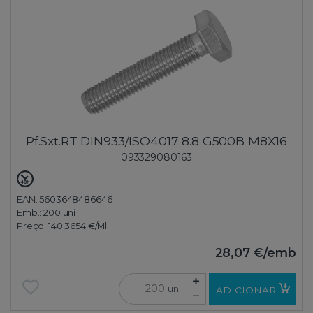
Pf.Sxt.RT DIN933/ISO4017 8.8 G500B M8X16
093329080163
EAN: 5603648486646
Emb.:
200 uni
Preço:
140,3654 €
/Ml
28,07 €
/emb
uni
ADICIONAR