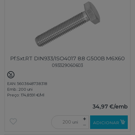
Pf.Sxt.RT DIN933/ISO4017 8.8 G500B M6X60
093329060603
EAN: 5603648738318
Emb.:
200 uni
Preço:
174,8591 €
/Ml
34,97 €
/emb
uni
ADICIONAR