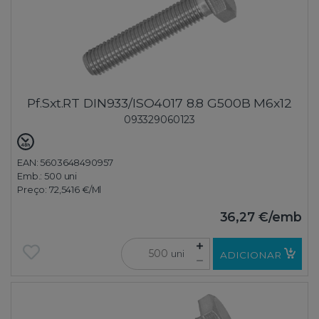
Pf.Sxt.RT DIN933/ISO4017 8.8 G500B M6x12
093329060123
EAN: 5603648490957
Emb.:
500 uni
Preço:
72,5416 €
/Ml
36,27 €
/emb
uni
ADICIONAR