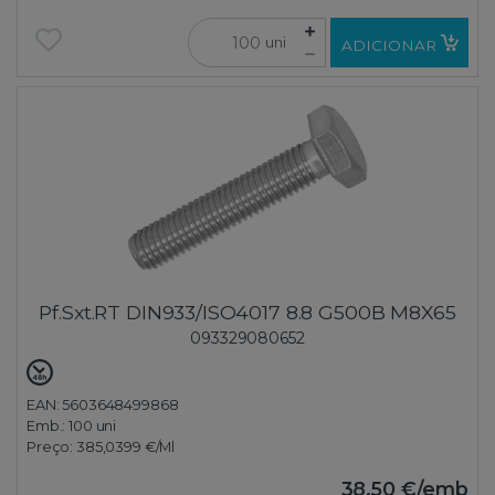
uni
ADICIONAR
Pf.Sxt.RT DIN933/ISO4017 8.8 G500B M8X65
093329080652
EAN: 5603648499868
Emb.:
100 uni
Preço:
385,0399 €
/Ml
38,50 €
/emb