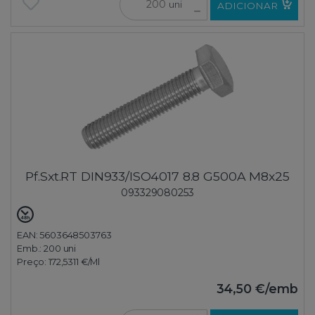
uni
ADICIONAR
Pf.Sxt.RT DIN933/ISO4017 8.8 G500A M8x25
093329080253
EAN: 5603648503763
Emb.:
200 uni
Preço:
172,5311 €
/Ml
34,50 €
/emb