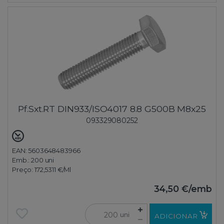
Pf.Sxt.RT DIN933/ISO4017 8.8 G500B M8x25
093329080252
EAN: 5603648483966
Emb.:
200 uni
Preço:
172,5311 €
/Ml
34,50 €
/emb
uni
ADICIONAR