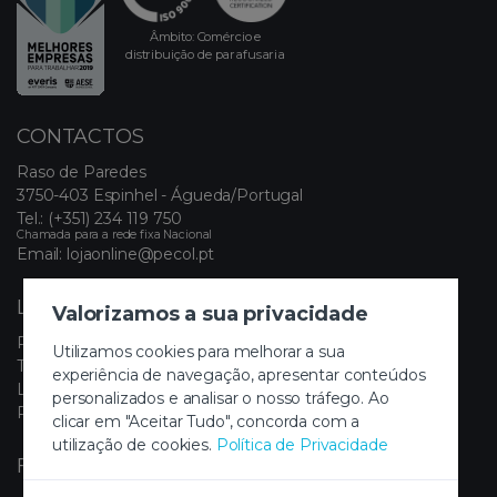
Âmbito: Comércio e
distribuição de parafusaria
CONTACTOS
Raso de Paredes
3750-403 Espinhel - Águeda/Portugal
Tel.:
(+351) 234 119 750
Chamada para a rede fixa Nacional
Email:
lojaonline@pecol.pt
LINKS ÚTEIS
Valorizamos a sua privacidade
Política de Privacidade
Utilizamos cookies para melhorar a sua
Termos e Condições
experiência de navegação, apresentar conteúdos
Livro de Reclamações Eletrónico
personalizados e analisar o nosso tráfego. Ao
Painel de Cookies
clicar em "Aceitar Tudo", concorda com a
utilização de cookies.
Política de Privacidade
FIQUE A PAR DAS NOVIDADES