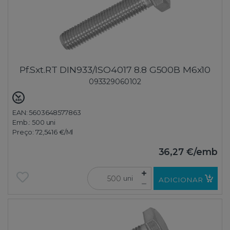
Pf.Sxt.RT DIN933/ISO4017 8.8 G500B M6x10
093329060102
EAN: 5603648577863
Emb.:
500 uni
Preço:
72,5416 €
/Ml
36,27 €
/emb
uni
ADICIONAR