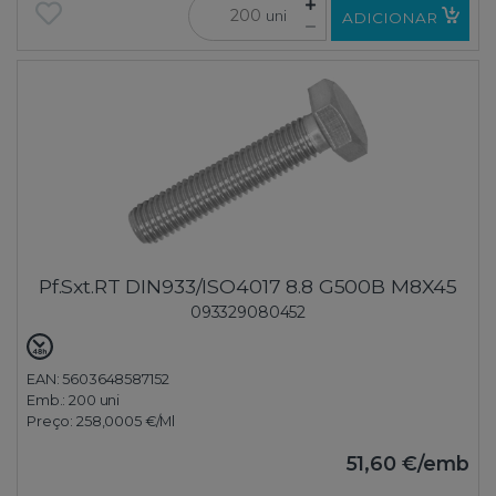
uni
ADICIONAR
Pf.Sxt.RT DIN933/ISO4017 8.8 G500B M8X45
093329080452
EAN: 5603648587152
Emb.:
200 uni
Preço:
258,0005 €
/Ml
51,60 €
/emb