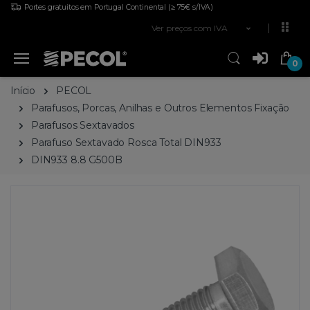
Portes gratuitos em Portugal Continental
(≥ 75€ s/IVA)
Ver preços com IVA
0
Início
PECOL
Parafusos, Porcas, Anilhas e Outros Elementos Fixação
Parafusos Sextavados
Parafuso Sextavado Rosca Total DIN933
DIN933 8.8 G500B