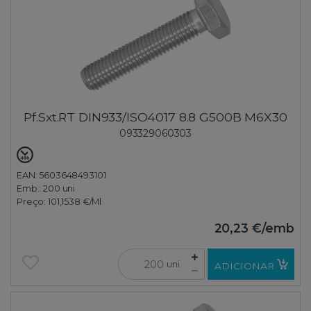
Pf.Sxt.RT DIN933/ISO4017 8.8 G500B M6X30
093329060303
EAN: 5603648493101
Emb.:
200 uni
Preço:
101,1538 €
/Ml
20,23 €
/emb
uni
ADICIONAR