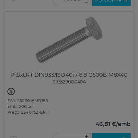
Pf.Sxt.RT DIN933/ISO4017 8.8 G500B M8X40
093329080404
EAN: 5603648497185
Emb.:
200 uni
Preço:
234,0752 €
/Ml
46,81 €
/emb