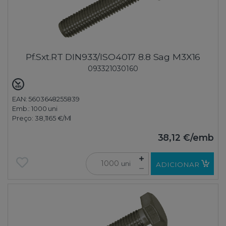
Pf.Sxt.RT DIN933/ISO4017 8.8 Sag M3X16
093321030160
EAN: 5603648255839
Emb.:
1000 uni
Preço:
38,1165 €
/Ml
38,12 €
/emb
uni
ADICIONAR