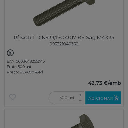
Pf.Sxt.RT DIN933/ISO4017 8.8 Sag M4X35
093321040350
EAN: 5603648255945
Emb.:
500 uni
Preço:
85,4690 €
/Ml
42,73 €
/emb
uni
ADICIONAR