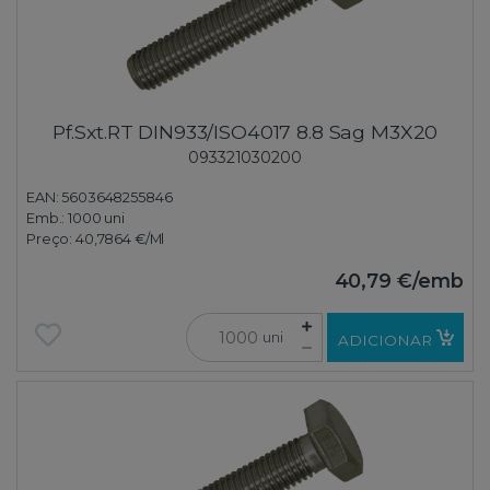
Pf.Sxt.RT DIN933/ISO4017 8.8 Sag M3X20
093321030200
EAN: 5603648255846
Emb.:
1000 uni
Preço:
40,7864 €
/Ml
40,79 €
/emb
uni
ADICIONAR