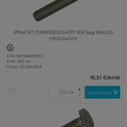
Pf.Sxt.RT DIN933/ISO4017 8.8 Sag M4X25
093321040250
EAN: 5603648255921
Emb.:
500 uni
Preço:
33,0214 €
/Ml
16,51 €
/emb
uni
ADICIONAR