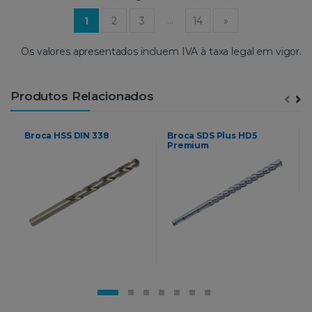
(current)
…
1
2
3
14
»
Os valores apresentados incluem IVA à taxa legal em vigor.
Produtos Relacionados
Broca HSS DIN 338
Broca SDS Plus HD5
Premium