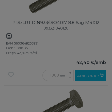
Pf.Sxt.RT DIN933/ISO4017 8.8 Sag M4X12
093321040120
EAN: 5603648255891
Emb.:
1000 uni
Preço:
42,3939 €
/Ml
42,40 €
/emb
uni
ADICIONAR