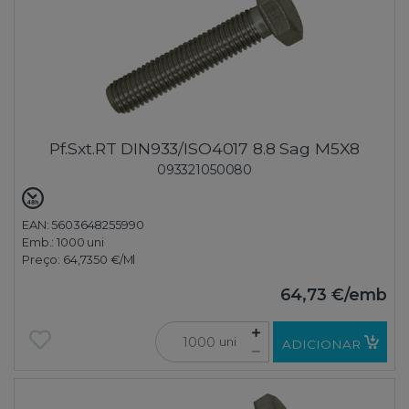
Pf.Sxt.RT DIN933/ISO4017 8.8 Sag M5X8
093321050080
EAN: 5603648255990
Emb.:
1000 uni
Preço:
64,7350 €
/Ml
64,73 €
/emb
uni
ADICIONAR