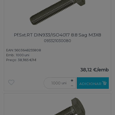
Pf.Sxt.RT DIN933/ISO4017 8.8 Sag M3X8
093321030080
EAN: 5603648255808
Emb.:
1000 uni
Preço:
38,1165 €
/Ml
38,12 €
/emb
uni
ADICIONAR