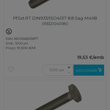
Pf.Sxt.RT DIN933/ISO4017 8.8 Sag M4X8
093321040080
EAN: 5603648255877
Emb.:
1000 uni
Preço:
19,5350 €
/Ml
19,53 €
/emb
uni
ADICIONAR