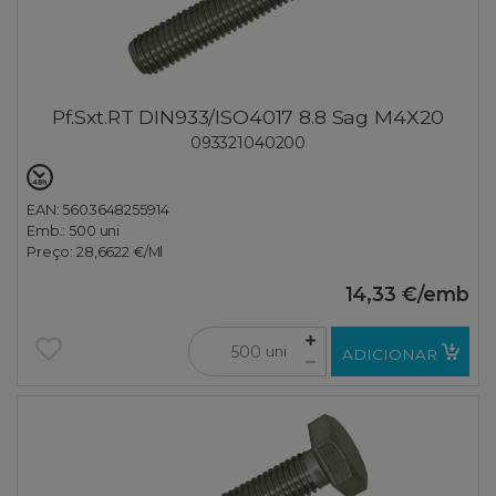
Pf.Sxt.RT DIN933/ISO4017 8.8 Sag M4X20
093321040200
EAN: 5603648255914
Emb.:
500 uni
Preço:
28,6622 €
/Ml
14,33 €
/emb
uni
ADICIONAR