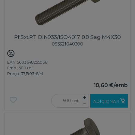
Pf.Sxt.RT DIN933/ISO4017 8.8 Sag M4X30
093321040300
EAN: 5603648255938
Emb.:
500 uni
Preço:
37,1903 €
/Ml
18,60 €
/emb
uni
ADICIONAR