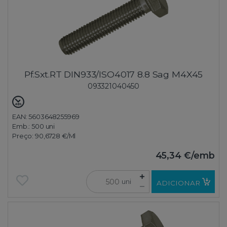
Pf.Sxt.RT DIN933/ISO4017 8.8 Sag M4X45
093321040450
EAN: 5603648255969
Emb.:
500 uni
Preço:
90,6728 €
/Ml
45,34 €
/emb
uni
ADICIONAR