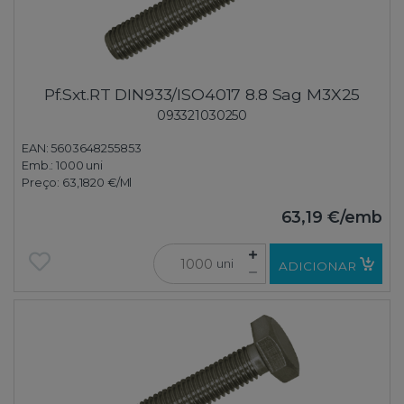
Pf.Sxt.RT DIN933/ISO4017 8.8 Sag M3X25
093321030250
EAN: 5603648255853
Emb.:
1000 uni
Preço:
63,1820 €
/Ml
63,19 €
/emb
uni
ADICIONAR