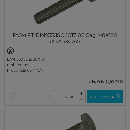
Pf.Sxt.RT DIN933/ISO4017 8.8 Sag M8X120
093321081200
EAN: 5603648880154
Emb.:
50 uni
Preço:
529,0574 €
/Ml
26,46 €
/emb
uni
ADICIONAR