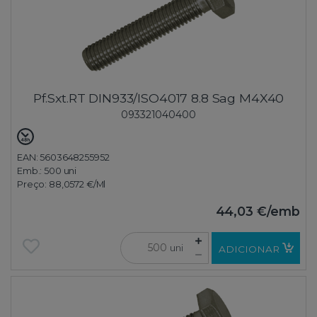
Pf.Sxt.RT DIN933/ISO4017 8.8 Sag M4X40
093321040400
EAN: 5603648255952
Emb.:
500 uni
Preço:
88,0572 €
/Ml
44,03 €
/emb
uni
ADICIONAR