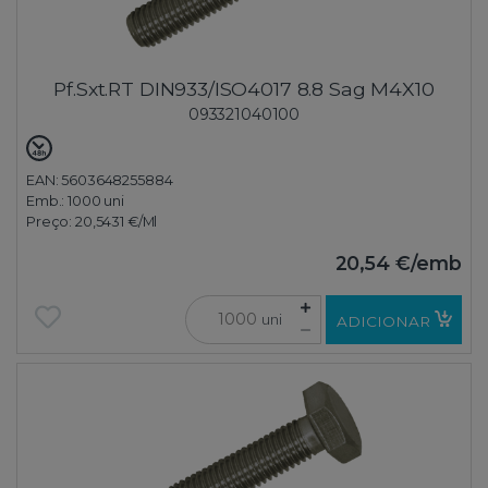
Pf.Sxt.RT DIN933/ISO4017 8.8 Sag M4X10
093321040100
EAN: 5603648255884
Emb.:
1000 uni
Preço:
20,5431 €
/Ml
20,54 €
/emb
uni
ADICIONAR