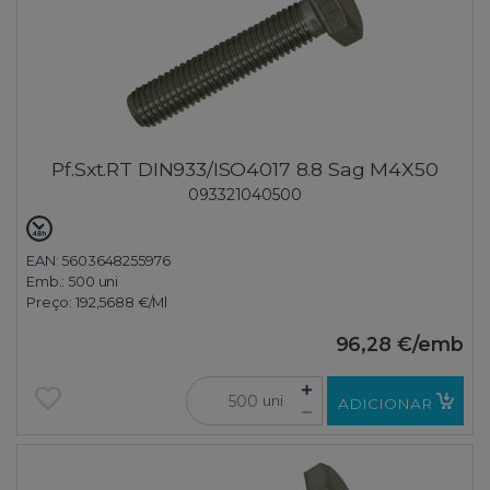
Pf.Sxt.RT DIN933/ISO4017 8.8 Sag M4X50
093321040500
EAN: 5603648255976
Emb.:
500 uni
Preço:
192,5688 €
/Ml
96,28 €
/emb
uni
ADICIONAR