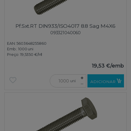
Pf.Sxt.RT DIN933/ISO4017 8.8 Sag M4X6
093321040060
EAN: 5603648255860
Emb.:
1000 uni
Preço:
19,5350 €
/Ml
19,53 €
/emb
uni
ADICIONAR