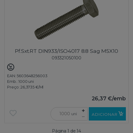
Pf.Sxt.RT DIN933/ISO4017 8.8 Sag M5X10
093321050100
EAN: 5603648256003
Emb.:
1000 uni
Preço:
26,3735 €
/Ml
26,37 €
/emb
uni
ADICIONAR
Página 1 de 14