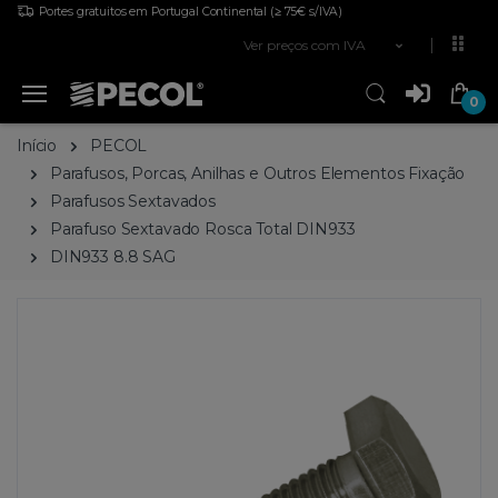
Portes gratuitos em Portugal Continental
(≥ 75€ s/IVA)
Ver preços com IVA
0
Início
PECOL
Parafusos, Porcas, Anilhas e Outros Elementos Fixação
Parafusos Sextavados
Parafuso Sextavado Rosca Total DIN933
DIN933 8.8 SAG