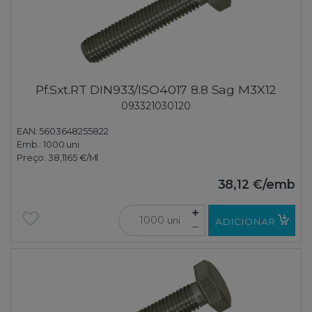
Pf.Sxt.RT DIN933/ISO4017 8.8 Sag M3X12
093321030120
EAN: 5603648255822
Emb.:
1000 uni
Preço:
38,1165 €
/Ml
38,12 €
/emb
uni
ADICIONAR