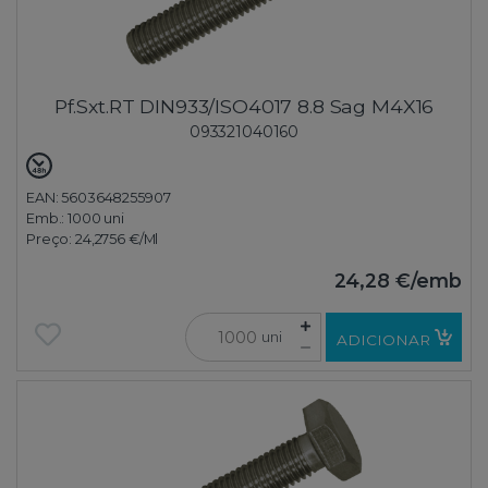
Pf.Sxt.RT DIN933/ISO4017 8.8 Sag M4X16
093321040160
EAN: 5603648255907
Emb.:
1000 uni
Preço:
24,2756 €
/Ml
24,28 €
/emb
uni
ADICIONAR