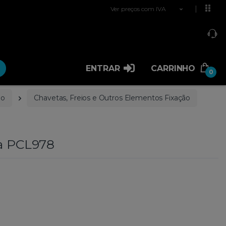
Ver preços com IVA
ENTRAR
CARRINHO
0
ão
Chavetas, Freios e Outros Elementos Fixação
ta PCL978