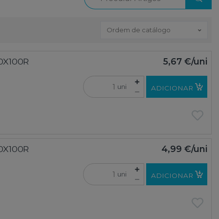
Ordem de catálogo
00X100R
5,67 €
/uni
uni
ADICIONAR
00X100R
4,99 €
/uni
uni
ADICIONAR