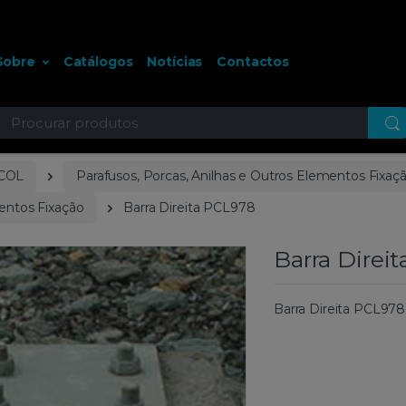
Sobre
Catálogos
Notícias
Contactos
ocurar
COL
Parafusos, Porcas, Anilhas e Outros Elementos Fixaç
entos Fixação
Barra Direita PCL978
Barra Direi
Barra Direita PCL978