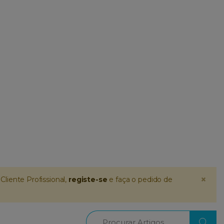
×
Cliente Profissional,
registe-se
e faça o pedido de
Procurar