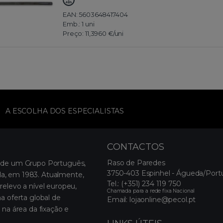
EAN: 5603648417404
Emb.:
1 uni
Preço:
11,3960 €
/uni
A ESCOLHA DOS ESPECIALISTAS
CONTACTOS
Raso de Paredes
 de um Grupo Português,
3750-403 Espinhel - Águeda/Port
, em 1983. Atualmente,
Tel.:
(+351) 234 119 750
relevo a nível europeu,
Chamada para a rede fixa Nacional
a oferta global de
Email:
lojaonline@pecol.pt
 na área da fixação e