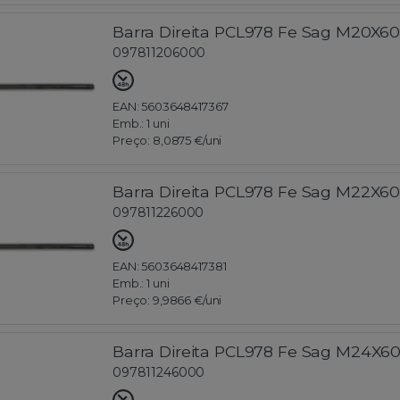
Barra Direita PCL978 Fe Sag M20X6
097811206000
EAN: 5603648417367
Emb.:
1 uni
Preço:
8,0875 €
/uni
Barra Direita PCL978 Fe Sag M22X6
097811226000
EAN: 5603648417381
Emb.:
1 uni
Preço:
9,9866 €
/uni
Barra Direita PCL978 Fe Sag M24X6
097811246000