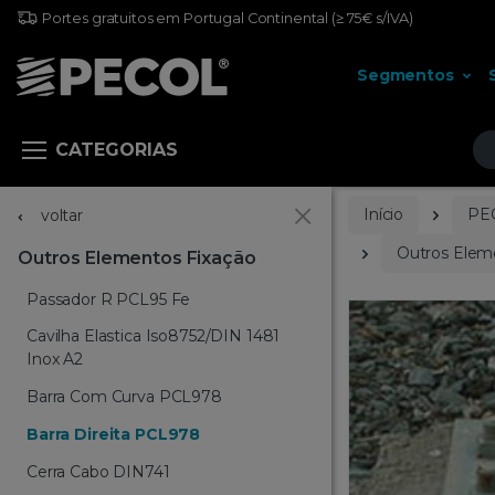
Portes gratuitos em Portugal Continental
(≥ 75€ s/IVA)
Segmentos
Pr
CATEGORIAS
Início
PE
voltar
Outros Elem
Outros Elementos Fixação
Passador R PCL95 Fe
Cavilha Elastica Iso8752/DIN 1481
Inox A2
Barra Com Curva PCL978
Barra Direita PCL978
Cerra Cabo DIN741