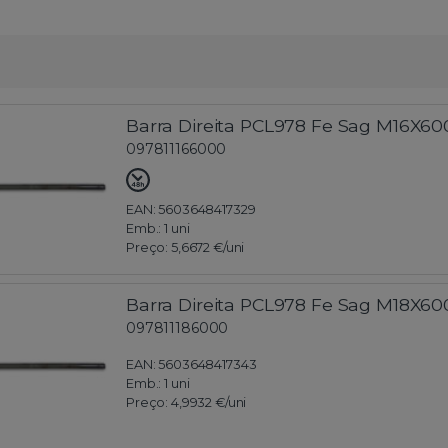
Barra Direita PCL978 Fe Sag M16X6
097811166000
EAN: 5603648417329
Emb.:
1 uni
Preço:
5,6672 €
/uni
Barra Direita PCL978 Fe Sag M18X6
097811186000
EAN: 5603648417343
Emb.:
1 uni
Preço:
4,9932 €
/uni