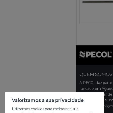
QUEM SOMOS
A PECOL faz parte
fundado em Águeda
ocupa um lugar de 
Valorizamos a sua privacidade
disponibilizando um
produtos e serviços
Utilizamos cookies para melhorar a sua
montagem.