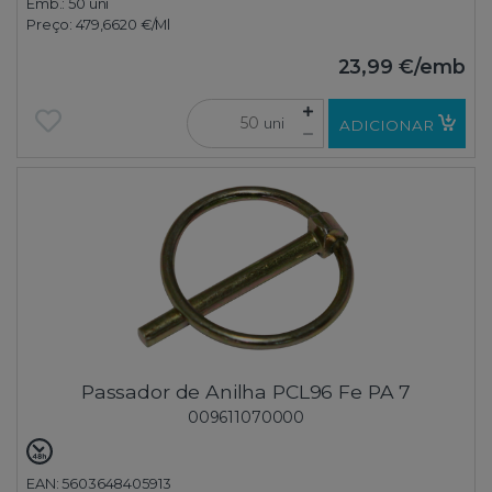
Emb.:
50 uni
Preço:
479,6620 €
/Ml
23,99 €
/emb
uni
ADICIONAR
Passador de Anilha PCL96 Fe PA 7
009611070000
EAN: 5603648405913