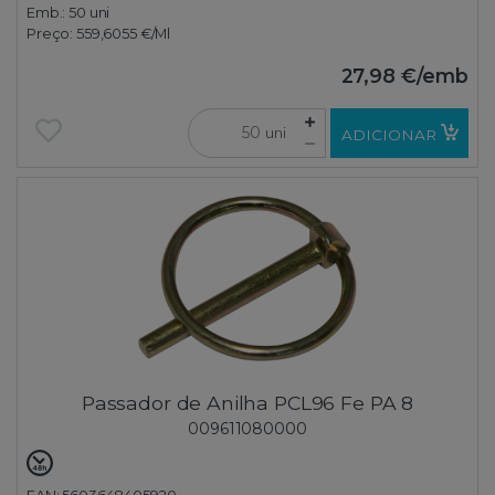
Emb.:
50 uni
Preço:
559,6055 €
/Ml
27,98 €
/emb
uni
ADICIONAR
Passador de Anilha PCL96 Fe PA 8
009611080000