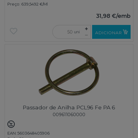
Preço:
639,5492 €
/Ml
31,98 €
/emb
uni
ADICIONAR
Passador de Anilha PCL96 Fe PA 6
009611060000
EAN: 5603648405906