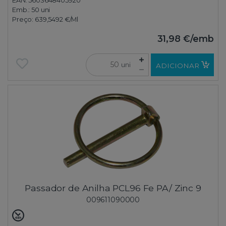
EAN: 5603648405920
Emb.:
50 uni
Preço:
639,5492 €
/Ml
31,98 €
/emb
uni
ADICIONAR
Passador de Anilha PCL96 Fe PA/ Zinc 9
009611090000