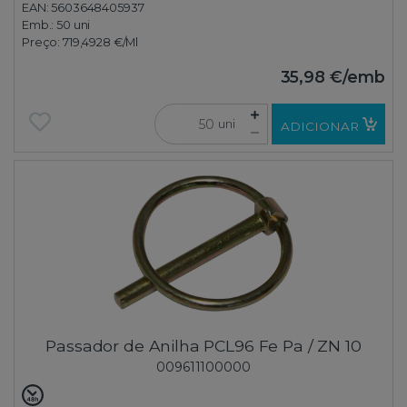
EAN: 5603648405937
Emb.:
50 uni
Preço:
719,4928 €
/Ml
35,98 €
/emb
uni
ADICIONAR
Passador de Anilha PCL96 Fe Pa / ZN 10
009611100000