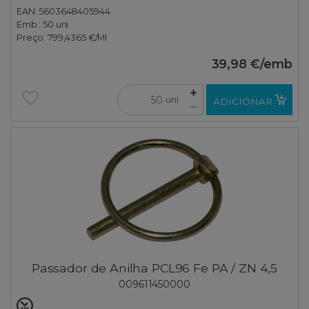
EAN: 5603648405944
Emb.:
50 uni
Preço:
799,4365 €
/Ml
39,98 €
/emb
uni
ADICIONAR
Passador de Anilha PCL96 Fe PA / ZN 4,5
009611450000