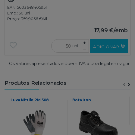
EAN: 5603648405951
Emb.:
50 uni
Preço:
359,9056 €
/Ml
17,99 €
/emb
uni
ADICIONAR
Os valores apresentados incluem IVA à taxa legal em vigor.
Produtos Relacionados
Luva Nitrilo PM 508
Bota Iron