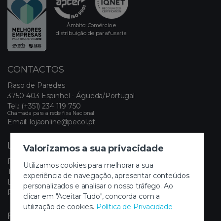
Âmbito: Comércio e
distribuição de parafusaria
CONTACTOS
Raso de Paredes
3750-403 Espinhel - Águeda/Portugal
Tel.:
(+351) 234 119 750
Chamada para a rede fixa Nacional
Email:
lojaonline@pecol.pt
LINKS ÚTEIS
Valorizamos a sua privacidade
Política de Privacidade
Utilizamos cookies para melhorar a sua
Termos e Condições
experiência de navegação, apresentar conteúdos
Livro de Reclamações Eletrónico
personalizados e analisar o nosso tráfego. Ao
Painel de Cookies
clicar em "Aceitar Tudo", concorda com a
utilização de cookies.
Política de Privacidade
FIQUE A PAR DAS NOVIDADES